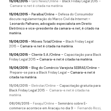
15/06/2015
–
Giro News/Online –
Black Friday Legal 2015
–
Camara-e.net é citada na matéria.
15/06/2015
–
Paraíba
/Online –
Defesa do Consumidor
discute regulamentação do Marco Civil da Internet
–
Leonardo Palhares, advogado especialista em Direito
Eletrônico e vice-presidente da camara-e.net, é citado na
matéria.
15/06/2015
– Móveis Total/Online –
Black Friday Legal
2015
– Camara-e.net é citada na matéria.
15/06/2015
–
Cliente S.A.
/Online –
Capacitação para Black
Friday Legal 2015
–
Camara-e.net é citada na matéria.
15/06/2015
– Blog do Comércio Varejista SEBRAE/Online –
Prepare-se para a Black Friday Legal
– Camara-e.net é
citada na matéria.
15/06/2015
– Eletrolar/Online –
Capacitação gratuita para
Black Friday Legal 2015
– Camara-e.net é citada na
matéria.
08/06/2015
–
Faxaju/Online –
Seminário sobre E-
commerce acontece em Aracaju no dia 9
– Fernando Ricci,