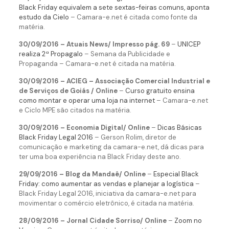
Black Friday equivalem a sete sextas-feiras comuns, aponta
estudo da Cielo
– Camara-e.net é citada como fonte da
matéria.
30/09/2016 – Atuais News/ Impresso pág. 69
–
UNICEP
realiza 2ª Propagalo
– Semana da Publicidade e
Propaganda – Camara-e.net é citada na matéria.
30/09/2016 – ACIEG – Associação Comercial Industrial e
de Serviços de Goiás / Online
–
Curso gratuito ensina
como montar e operar uma loja na internet
– Camara-e.net
e Ciclo MPE são citados na matéria.
30/09/2016 – Economia Digital/ Online
–
Dicas Básicas
Black Friday Legal 2016
– Gerson Rolim, diretor de
comunicação e marketing da camara-e.net, dá dicas para
ter uma boa experiência na Black Friday deste ano.
29/09/2016 – Blog da Mandaê/ Online
–
Especial Black
Friday: como aumentar as vendas e planejar a logística
–
Black Friday Legal 2016, iniciativa da camara-e.net para
movimentar o comércio eletrônico, é citada na matéria.
28/09/2016 – Jornal Cidade Sorriso/ Online
–
Zoom no