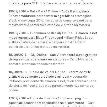
integrada para MPE
– Camara-e.net é citada na matéria.
19/09/2016 – DataMark/ Online
–
Após 6 anos, Black
Friday amadurece para tentar mitigar falsas promoções
–
Black Friday Legal 2016, iniciativa da camara-e.net para
movimentar o comércio eletrônico, é citada na matéria.
19/09/2016 – E-commerce Brasil/ Online
–
Câmara-e.net
muda regras para Black Friday Legal
– Black Friday Legal
2016, iniciativa da camara-e.net para movimentar o
comércio eletrônico, é citada na matéria.
18/09/2016 – G1/ Online
–
São Vicente terá curso gratuito
de lojas virtuais para empreendedores
– Ciclo MPE.net e
camara-e.net são citados na matéria.
18/09/2016 – Bahia de Valor/ Online
–
Oferta de frete
grátis e pagamento parcelado diminuem
– Leonardo
Palhares, presidente da camara-e.net, falou sobre a queda
da oferta de frete grátis e do parcelamento nas compras
online.
17/09/2016 – Folha de Londrina/ Impresso pág. 5
–
Apostilas desbancam cosméticos no e-commerce
– Caio