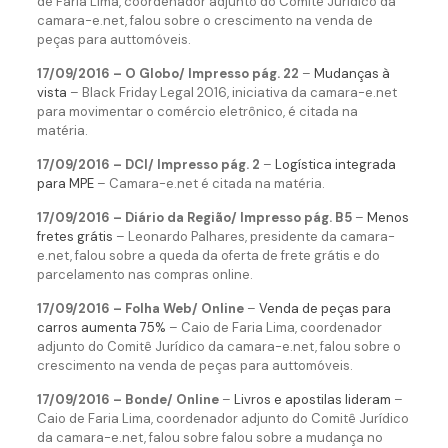
de Faria Lima, coordenador adjunto do Comitê Jurídico da
camara-e.net, falou sobre o crescimento na venda de
peças para auttomóveis.
17/09/2016 – O Globo/ Impresso pág. 22
–
Mudanças à
vista
– Black Friday Legal 2016, iniciativa da camara-e.net
para movimentar o comércio eletrônico, é citada na
matéria.
17/09/2016 – DCI/ Impresso pág. 2
–
Logística integrada
para MPE
– Camara-e.net é citada na matéria.
17/09/2016 – Diário da Região/ Impresso pág. B5
–
Menos
fretes grátis
– Leonardo Palhares, presidente da camara-
e.net, falou sobre a queda da oferta de frete grátis e do
parcelamento nas compras online.
17/09/2016 – Folha Web/ Online
–
Venda de peças para
carros aumenta 75%
– Caio de Faria Lima, coordenador
adjunto do Comitê Jurídico da camara-e.net, falou sobre o
crescimento na venda de peças para auttomóveis.
17/09/2016 – Bonde/ Online
–
Livros e apostilas lideram
–
Caio de Faria Lima, coordenador adjunto do Comitê Jurídico
da camara-e.net, falou sobre falou sobre a mudança no