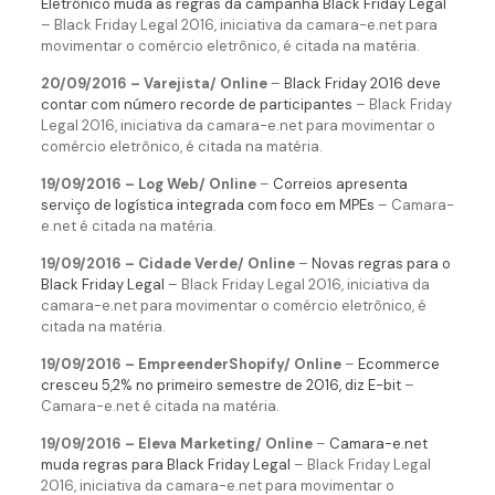
Eletrônico muda as regras da campanha Black Friday Legal
– Black Friday Legal 2016, iniciativa da camara-e.net para
movimentar o comércio eletrônico, é citada na matéria.
20/09/2016 – Varejista/ Online
–
Black Friday 2016 deve
contar com número recorde de participantes
– Black Friday
Legal 2016, iniciativa da camara-e.net para movimentar o
comércio eletrônico, é citada na matéria.
19/09/2016 – Log Web/ Online
–
Correios apresenta
serviço de logística integrada com foco em MPEs
– Camara-
e.net é citada na matéria.
19/09/2016 – Cidade Verde/ Online
–
Novas regras para o
Black Friday Legal
– Black Friday Legal 2016, iniciativa da
camara-e.net para movimentar o comércio eletrônico, é
citada na matéria.
19/09/2016 – EmpreenderShopify/ Online
–
Ecommerce
cresceu 5,2% no primeiro semestre de 2016, diz E-bit
–
Camara-e.net é citada na matéria.
19/09/2016 – Eleva Marketing/ Online
–
Camara-e.net
muda regras para Black Friday Legal
– Black Friday Legal
2016, iniciativa da camara-e.net para movimentar o