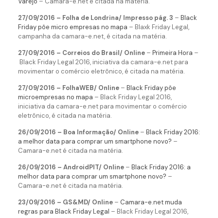
Varejo
– Camara-e.net é citada na matéria.
27/09/2016 – Folha de Londrina/ Impresso pág. 3
–
Black
Friday põe micro empresas no mapa
– Blaxk Friday Legal,
campanha da camara-e.net, é citada na matéria.
27/09/2016 – Correios do Brasil/ Online
–
Primeira Hora
–
Black Friday Legal 2016, iniciativa da camara-e.net para
movimentar o comércio eletrônico, é citada na matéria.
27/09/2016 – FolhaWEB/ Online
–
Black Friday põe
microempresas no mapa
– Black Friday Legal 2016,
iniciativa da camara-e.net para movimentar o comércio
eletrônico, é citada na matéria.
26/09/2016 – Boa Informação/ Online
–
Black Friday 2016:
a melhor data para comprar um smartphone novo?
–
Camara-e.net é citada na matéria.
26/09/2016 – AndroidPIT/ Online
–
Black Friday 2016: a
melhor data para comprar um smartphone novo?
–
Camara-e.net é citada na matéria.
23/09/2016 – GS&MD/ Online
–
Camara-e.net muda
regras para Black Friday Legal
– Black Friday Legal 2016,