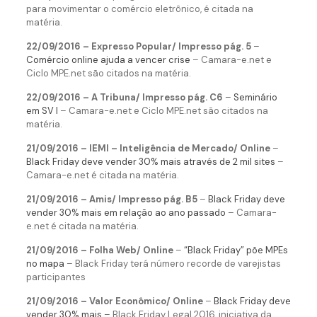
para movimentar o comércio eletrônico, é citada na
matéria.
22/09/2016 – Expresso Popular/ Impresso pág. 5
–
Comércio online ajuda a vencer crise
– Camara-e.net e
Ciclo MPE.net são citados na matéria.
22/09/2016 – A Tribuna/ Impresso pág. C6
–
Seminário
em SV l
– Camara-e.net e Ciclo MPE.net são citados na
matéria.
21/09/2016 – IEMI – Inteligência de Mercado/ Online
–
Black Friday deve vender 30% mais através de 2 mil sites
–
Camara-e.net é citada na matéria.
21/09/2016 – Amis/ Impresso pág. B5
–
Black Friday deve
vender 30% mais em relação ao ano passado
– Camara-
e.net é citada na matéria.
21/09/2016 – Folha Web/ Online
–
“Black Friday” põe MPEs
no mapa
– Black Friday terá número recorde de varejistas
participantes
21/09/2016 – Valor Econômico/ Online
–
Black Friday deve
vender 30% mais
– Black Friday Legal 2016, iniciativa da