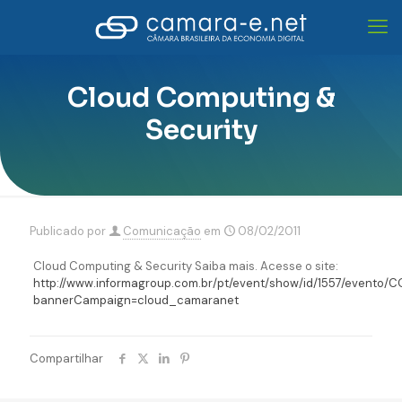
Cloud Computing &
Security
Publicado por
Comunicação
em
08/02/2011
Cloud Computing & Security Saiba mais. Acesse o site:
http://www.informagroup.com.br/pt/event/show/id/1557/evento/
bannerCampaign=cloud_camaranet
Compartilhar