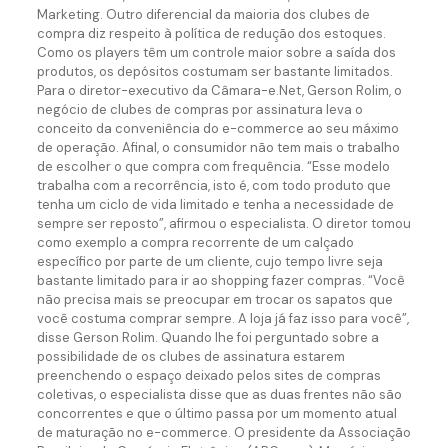
Marketing. Outro diferencial da maioria dos clubes de
compra diz respeito à política de redução dos estoques.
Como os players têm um controle maior sobre a saída dos
produtos, os depósitos costumam ser bastante limitados.
Para o diretor-executivo da Câmara-e.Net, Gerson Rolim, o
negócio de clubes de compras por assinatura leva o
conceito da conveniência do e-commerce ao seu máximo
de operação. Afinal, o consumidor não tem mais o trabalho
de escolher o que compra com frequência. “Esse modelo
trabalha com a recorrência, isto é, com todo produto que
tenha um ciclo de vida limitado e tenha a necessidade de
sempre ser reposto”, afirmou o especialista. O diretor tomou
como exemplo a compra recorrente de um calçado
específico por parte de um cliente, cujo tempo livre seja
bastante limitado para ir ao shopping fazer compras. “Você
não precisa mais se preocupar em trocar os sapatos que
você costuma comprar sempre. A loja já faz isso para você”,
disse Gerson Rolim. Quando lhe foi perguntado sobre a
possibilidade de os clubes de assinatura estarem
preenchendo o espaço deixado pelos sites de compras
coletivas, o especialista disse que as duas frentes não são
concorrentes e que o último passa por um momento atual
de maturação no e-commerce. O presidente da Associação