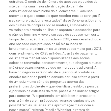
estreitos. O controle do número de acessos e pedidos do
site permite uma maior identificação do perfil de
consumidor do novo nicho do e-commerce. “Com isso,
sabemos o que e como ele quer receber nossos serviços. E
isso sempre traz bons resultados”, disse Sonohara. Do ramo
dos clubes de compras por assinatura, a Shoes4you –
voltada para a venda on-line de sapatos e acessórios para
o público feminino – revela um caso de sucesso num curto
tempo de duração. Inaugurada em 2011, a empresa fechou o
ano passado com previsão de R$ 5,5 milhões de
faturamento, e estima um salto cinco vezes maior para 2013,
com rendimento de R$ 25 milhões. Através do pagamento
de uma taxa mensal, são disponibilizadas aos sócios
coleções renovadas constantemente, que chegam a custar
até cinco vezes menos do que no mercado tradicional. A
base do negócio está no ato de sugerir qual produto se
encaixa melhor ao perfil do consumidor. Isso é feito a partir
de um quiz – uma série de perguntas acerca das
preferências do cliente – que identifica o estilo da pessoa,
e, por meio de estilistas da rede, passa a lhe indicar artigos
para comprar. “A experiência tem sido bem interessante,
pois, além de serem práticos, os recursos digitais atuais
possibilitam às usuárias uma aproximação maior com a
nossa marca”, reiterou Priscilla Whitaker, diretora de