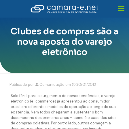
Clubes de compras são a
nova aposta do varejo
eletrônico
Publicado por
Comunicação
em
30/01/2013
Solo fértil para o surgimento de novas tendências, o varejo
eletrônico (e-commerce) já apresentou ao consumidor
brasileiro diferentes modelos de operação ao longo de sua
existência. Nem todos chegaram a sustentar o bom
desempenho dos primeiros anos – como é o caso dos sites
de compras coletivas. Por outro lado, outros começam a
despontar mediante ofertas agressivas, sortimento