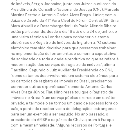
de Imóveis, Sérgio Jacomino; junto aos Juízes auxiliares da
Presidência do Conselho Nacional de Justiça (CNJ), Marcelo
Martins Berthe e Antonio Carlos Alves Braga Júnior; com a
Juíza de Direito da 41ª Vara Cível do Fórum Central/SP, Tânia
Mara Ahualli e o Desembargador Luis Paulo Aliende Ribeiro
estão participando, desde o dia 16 até o dia 24 de junho, de
uma visita técnica a Londres para conhecer o sistema
eletrônico de Registro de Imóveis da Inglaterra. “O sistema
eletrônico tem sido decisivo para que possamos trabalhar
na implementação de ferramentas e cumprir a expectativa
da sociedade de toda a cadeia produtiva no que se refere à
modernização dos serviços de registro de imóveis”, afirma
Flauzilino. Segundo o Juiz Auxiliar da Presidência do CNJ,
“como estamos desenvolvendo um sistema eletrônico para
os cartórios de registro de imóveis no Brasil, precisamos
conhecer outras experiências”, comenta Antonio Carlos
Alves Braga Júnior. Flauzilino ressaltou que o Registro de
Imóveis no Brasil é um serviço público exercido em caráter
privado, e tal modelo se tornou um caso de sucesso fora do
país, a ponto de receber visita de delegações estrangeiras
para ser um exemplo a ser seguido. No ano passado, o
presidente da ARISP e os juízes do CNJ viajaram à Europa
com a mesma finalidade. “Alguns recursos de Portugal e