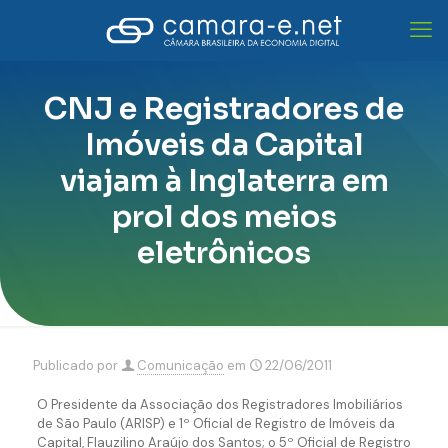
CNJ e Registradores de
Imóveis da Capital
viajam à Inglaterra em
prol dos meios
eletrônicos
Publicado por
Comunicação
em
22/06/2011
O Presidente da Associação dos Registradores Imobiliários
de São Paulo (ARISP) e 1º Oficial de Registro de Imóveis da
Capital, Flauzilino Araújo dos Santos; o 5º Oficial de Registro