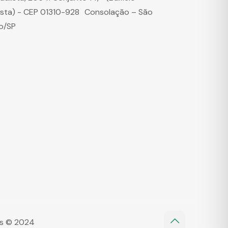
ista) - CEP 01310-928 Consolação – São
o/SP
dos © 2024