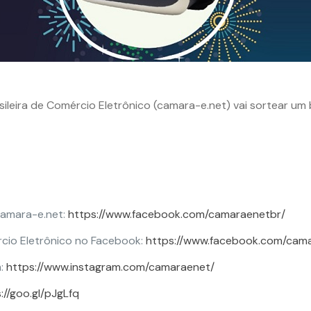
asileira de Comércio Eletrônico (camara-e.net) vai sortear um 
amara-e.net:
https://www.facebook.com/camaraenetbr/
rcio Eletrônico no Facebook:
https://www.facebook.com/cam
m:
https://www.instagram.com/camaraenet/
://goo.gl/pJgLfq