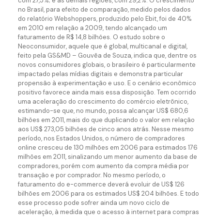
com 27,5%; e as demais regiões, com 29,2%. O crescimento
no Brasil, para efeito de comparação, medido pelos dados
do relatório Webshoppers, produzido pelo Ebit, foi de 40%
em 2010 em relação a 2009, tendo alcançado um
faturamento de R$ 14,8 bilhões. O estudo sobre o
Neoconsumidor, aquele que é global, multicanal e digital,
feito pela GS&MD – Gouvêa de Souza, indica que, dentre os
novos consumidores globais, o brasileiro é particularmente
impactado pelas mídias digitais e demonstra particular
propensão à experimentação e uso. E o cenário econômico
positivo favorece ainda mais essa disposição. Tem ocorrido
uma aceleração do crescimento do comércio eletrônico,
estimando-se que, no mundo, possa alcançar US$ 680,6
bilhões em 2011, mais do que duplicando o valor em relação
aos US$ 273,05 bilhões de cinco anos atrás. Nesse mesmo
período, nos Estados Unidos, o número de compradores
online cresceu de 130 milhões em 2006 para estimados 176
milhões em 2011, sinalizando um menor aumento da base de
compradores, porém com aumento da compra média por
transação e por comprador. No mesmo período, o
faturamento do e-commerce deverá evoluir de US$ 126
bilhões em 2006 para os estimados US$ 204 bilhões. E todo
esse processo pode sofrer ainda um novo ciclo de
aceleração, à medida que o acesso à internet para compras