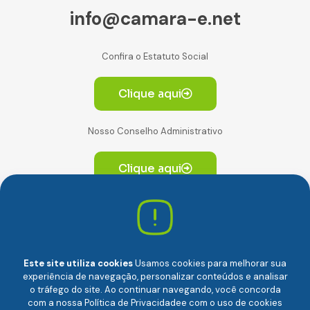
info@camara-e.net
Confira o Estatuto Social
Clique aqui
Nosso Conselho Administrativo
Clique aqui
Av. Paulista, 2064. Conjunto 14, (Edifício Paulista) -
CEP 01310-928 Consolação – São Paulo/SP
Este site utiliza cookies
Usamos cookies para melhorar sua
experiência de navegação, personalizar conteúdos e analisar
o tráfego do site. Ao continuar navegando, você concorda
com a nossa
Política de Privacidade
e com o uso de cookies