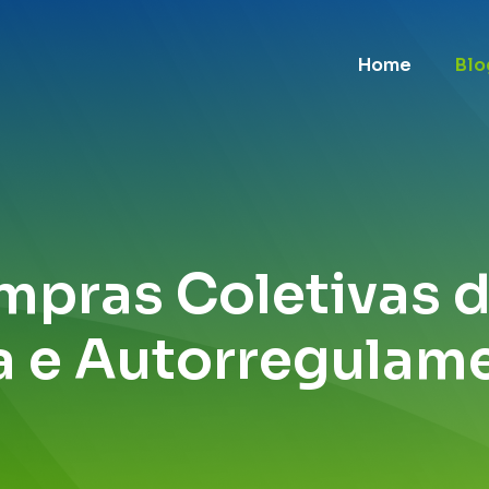
Home
Blo
pras Coletivas 
ca e Autorregulam