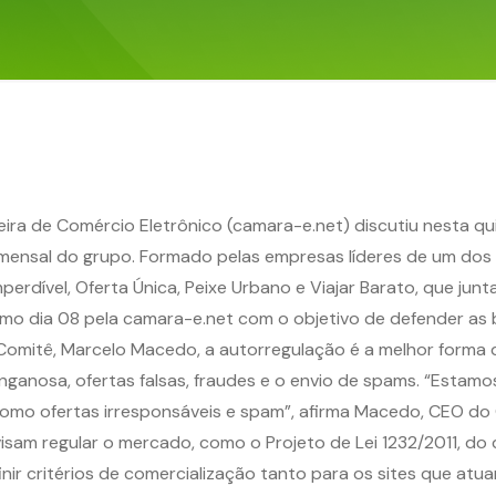
ra de Comércio Eletrônico (camara-e.net) discutiu nesta quin
 mensal do grupo. Formado pelas empresas líderes de um do
Imperdível, Oferta Única, Peixe Urbano e Viajar Barato, que j
timo dia 08 pela camara-e.net com o objetivo de defender as 
omitê, Marcelo Macedo, a autorregulação é a melhor forma de
anosa, ofertas falsas, fraudes e o envio de spams. “Estamo
 como ofertas irresponsáveis e spam”, afirma Macedo, CEO do
isam regular o mercado, como o Projeto de Lei 1232/2011, d
nir critérios de comercialização tanto para os sites que at