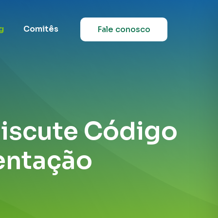
g
Comitês
Fale conosco
discute Código
entação