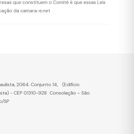
resas que constituem o Comitê é que essas Leis
nicação da camara-e.net
Paulista, 2064. Conjunto 14, (Edifício
ista) - CEP 01310-928 Consolação – São
o/SP