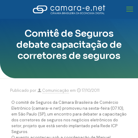
Comitê de Seguros
debate capacitação de
corretores de seguros
Publicado por
Comunicação
em
17/10/2011
O comitê de Seguros da Câmara Brasileira de Comércio
Eletrônico (camara-e.net) promoveu na sexta-feira (07.10),
em São Paulo (SP), um encontro para debater a capacitação
dos corretores de seguros nos negócios eletrônicos do
setor, projeto que está sendo implantado pela Rede ICP
Seguros.
O evento aconteceu sob a coordenação de Manuel