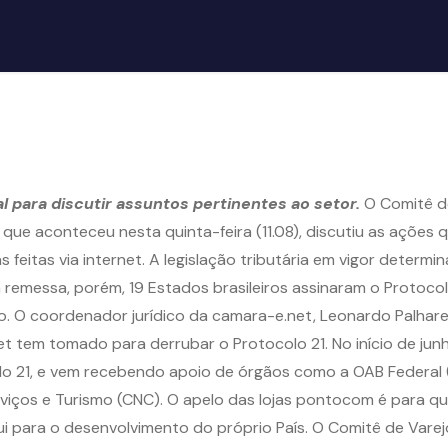
l para discutir assuntos pertinentes ao setor.
O Comitê de
 que aconteceu nesta quinta-feira (11.08), discutiu as ações 
eitas via internet. A legislação tributária em vigor determi
remessa, porém, 19 Estados brasileiros assinaram o Protocolo
. O coordenador jurídico da camara-e.net, Leonardo Palhares
net tem tomado para derrubar o Protocolo 21. No início de ju
olo 21, e vem recebendo apoio de órgãos como a OAB Federal
iços e Turismo (CNC). O apelo das lojas pontocom é para que
bui para o desenvolvimento do próprio País. O Comitê de Varej