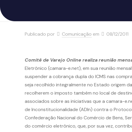
Publicado por
Comunicação
em
08/12/2011
Comitê de Varejo Online realiza reunião mensa
Eletrônico (camara-e.net), em sua reunião mensal
suspender a cobrança dupla do ICMS nas compras f
seja recolhido integralmente no Estado origem da 
recolherem o imposto também no local de destino
associados sobre as iniciativas que a camara-e.
de Inconstitucionalidade (ADIn) contra o Protoc
Confederação Nacional do Comércio de Bens, Serv
do comércio eletrônico, que, por sua vez, contri