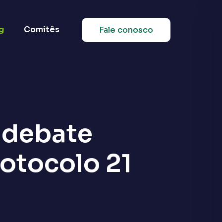
g
Comitês
Fale conosco
 debate
rotocolo 21