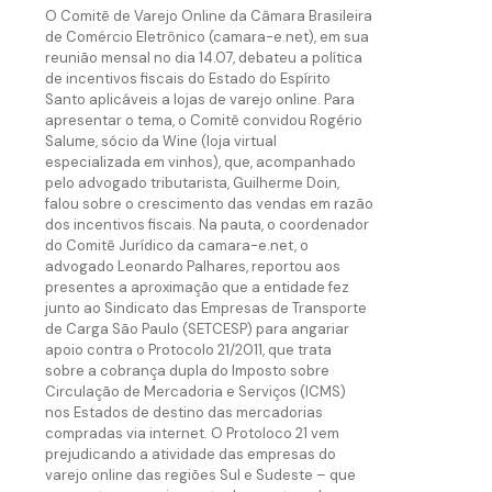
O Comitê de Varejo Online da Câmara Brasileira
de Comércio Eletrônico (camara-e.net), em sua
reunião mensal no dia 14.07, debateu a política
de incentivos fiscais do Estado do Espírito
Santo aplicáveis a lojas de varejo online. Para
apresentar o tema, o Comitê convidou Rogério
Salume, sócio da Wine (loja virtual
especializada em vinhos), que, acompanhado
pelo advogado tributarista, Guilherme Doin,
falou sobre o crescimento das vendas em razão
dos incentivos fiscais. Na pauta, o coordenador
do Comitê Jurídico da camara-e.net, o
advogado Leonardo Palhares, reportou aos
presentes a aproximação que a entidade fez
junto ao Sindicato das Empresas de Transporte
de Carga São Paulo (SETCESP) para angariar
apoio contra o Protocolo 21/2011, que trata
sobre a cobrança dupla do Imposto sobre
Circulação de Mercadoria e Serviços (ICMS)
nos Estados de destino das mercadorias
compradas via internet. O Protoloco 21 vem
prejudicando a atividade das empresas do
varejo online das regiões Sul e Sudeste – que