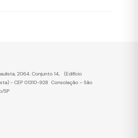
Paulista, 2064. Conjunto 14, (Edifício
ista) - CEP 01310-928 Consolação – São
o/SP