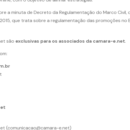
re a minuta de Decreto da Regulamentação do Marco Civil, div
/2015, que trata sobre a regulamentação das promoções no E
net são
exclusivas para os associados da camara-e.net
.
com:
om.br
t
net
.net (comunicacao@camara-e.net)