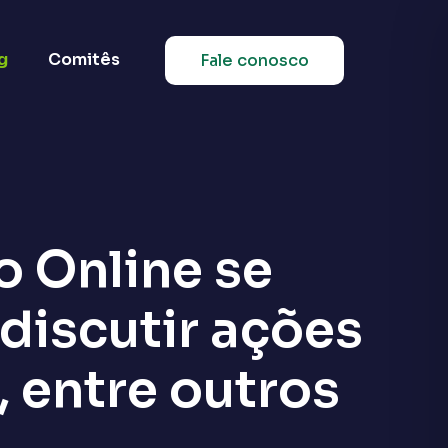
g
Comitês
Fale conosco
o Online se
discutir ações
 entre outros