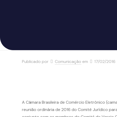
Publicado por
Comunicação
em
17/02/2016
A Câmara Brasileira de Comércio Eletrônico (camara
reunião ordinária de 2016 do Comitê Jurídico par
conjunto com os membros do Comitê de Varejo Onl