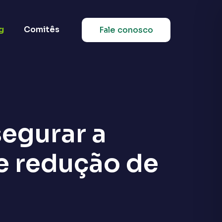
g
Comitês
Fale conosco
egurar a
e redução de