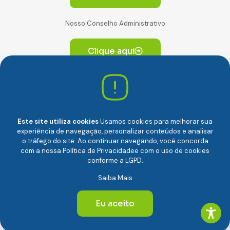
Nosso Conselho Administrativo
Clique aqui
Av. Paulista, 2064. Conjunto 14, (Edifício Paulista) -
CEP 01310-928 Consolação – São Paulo/SP
Este site utiliza cookies
Usamos cookies para melhorar sua
experiência de navegação, personalizar conteúdos e analisar
o tráfego do site. Ao continuar navegando, você concorda
com a nossa
Política de Privacidade
e com o uso de cookies
conforme a LGPD.
Câmara Brasileira da Economia Digital (camara-e.net) |
Saiba Mais
CNPJ: 04.481.317/0001-48 | Todos os direitos reservados
© 2024
Eu aceito