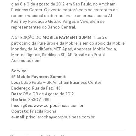
dias 8 e 9 de agosto de 2012, em São Paulo, no Amcham
Business Center. O evento contará com palestrantes de
renome nacional e internacional e empresas como AT
Kearney, Fundação Getúlio Vargas e Vivo, além de
representantes do Banco Central.
A 5º EDIÇÃO DO
MOBILE PAYMENT SUMMIT
terá o
patrocínio da Pure Bros e da Mobile, além do apoio da Mobile
Monday, da AuditSafe, MEF, Apad, Abeprest, MobilePedia,
Mentes Digitais, Sindilojas SP, IAB Brasil e do Protal
Acionistas.com.
Serviço:
5º Mobile Payment Summit
Local:
São Paulo – SP, Amcham Business Center
Endereço:
Rua da Paz, 1431
Data:
08 e 09 de Agosto de 2012
Horário:
8h30 às 18h.
Inscrições:
www.corpbusiness.com.br
Contato:
Priscila Rocha
e-mail:
priscilarocha@corpbusiness.com.br