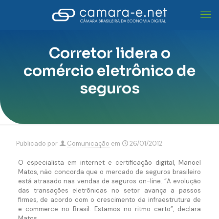
Corretor lidera o
comércio eletrônico de
seguros
Publicado por
Comunicação
em
26/01/2012
O especialista em internet e certificação digital, Manoel
Matos, não concorda que o mercado de seguros brasileiro
está atrasado nas vendas de seguros on-line. “A evolução
das transações eletrônicas no setor avança a passos
firmes, de acordo com o crescimento da infraestrutura de
e-commerce no Brasil. Estamos no ritmo certo”, declara
Matos.