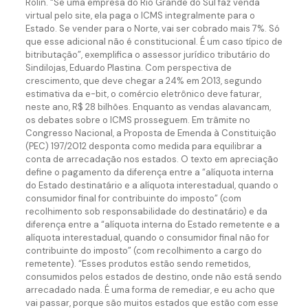
Rolin. “Se uma empresa do Rio Grande do Sul faz venda
virtual pelo site, ela paga o ICMS integralmente para o
Estado. Se vender para o Norte, vai ser cobrado mais 7%. Só
que esse adicional não é constitucional. É um caso típico de
bitributação”, exemplifica o assessor jurídico tributário do
Sindilojas, Eduardo Plastina. Com perspectiva de
crescimento, que deve chegar a 24% em 2013, segundo
estimativa da e-bit, o comércio eletrônico deve faturar,
neste ano, R$ 28 bilhões. Enquanto as vendas alavancam,
os debates sobre o ICMS prosseguem. Em trâmite no
Congresso Nacional, a Proposta de Emenda à Constituição
(PEC) 197/2012 desponta como medida para equilibrar a
conta de arrecadação nos estados. O texto em apreciação
define o pagamento da diferença entre a “alíquota interna
do Estado destinatário e a alíquota interestadual, quando o
consumidor final for contribuinte do imposto” (com
recolhimento sob responsabilidade do destinatário) e da
diferença entre a “alíquota interna do Estado remetente e a
alíquota interestadual, quando o consumidor final não for
contribuinte do imposto” (com recolhimento a cargo do
remetente). “Esses produtos estão sendo remetidos,
consumidos pelos estados de destino, onde não está sendo
arrecadado nada. É uma forma de remediar, e eu acho que
vai passar, porque são muitos estados que estão com esse