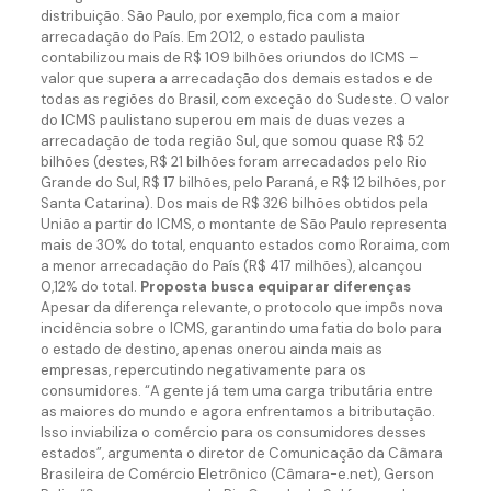
distribuição. São Paulo, por exemplo, fica com a maior
arrecadação do País. Em 2012, o estado paulista
contabilizou mais de R$ 109 bilhões oriundos do ICMS –
valor que supera a arrecadação dos demais estados e de
todas as regiões do Brasil, com exceção do Sudeste. O valor
do ICMS paulistano superou em mais de duas vezes a
arrecadação de toda região Sul, que somou quase R$ 52
bilhões (destes, R$ 21 bilhões foram arrecadados pelo Rio
Grande do Sul, R$ 17 bilhões, pelo Paraná, e R$ 12 bilhões, por
Santa Catarina). Dos mais de R$ 326 bilhões obtidos pela
União a partir do ICMS, o montante de São Paulo representa
mais de 30% do total, enquanto estados como Roraima, com
a menor arrecadação do País (R$ 417 milhões), alcançou
0,12% do total.
Proposta busca equiparar diferenças
Apesar da diferença relevante, o protocolo que impôs nova
incidência sobre o ICMS, garantindo uma fatia do bolo para
o estado de destino, apenas onerou ainda mais as
empresas, repercutindo negativamente para os
consumidores. “A gente já tem uma carga tributária entre
as maiores do mundo e agora enfrentamos a bitributação.
Isso inviabiliza o comércio para os consumidores desses
estados”, argumenta o diretor de Comunicação da Câmara
Brasileira de Comércio Eletrônico (Câmara-e.net), Gerson