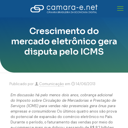
Crescimento do
mercado eletrônico gera
disputa pelo ICMS
Publicado por
Comunicação
em
14/06/2013
Em discussão há pelo menos dois anos, cobrança adicional
do Imposto sobre Circulação de Mercadorias e Prestação de
Serviços (ICMS) para vendas não presenciais gera ônus para
empresas e consumidores
Os últimos quatro anos são prova
do potencial de expansão do comércio eletrônico no País.
Durante o período, o faturamento das vendas por meio do
e-commerce mais que dobrou, passando de R$ 8,2 bilhões,