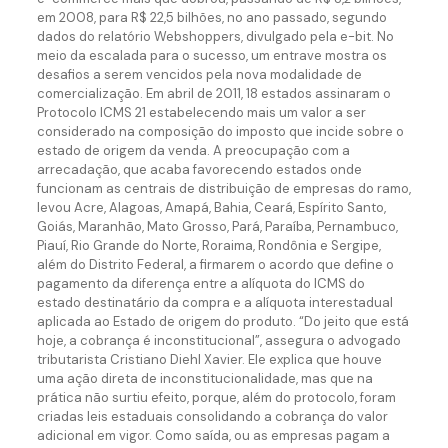
em 2008, para R$ 22,5 bilhões, no ano passado, segundo
dados do relatório Webshoppers, divulgado pela e-bit. No
meio da escalada para o sucesso, um entrave mostra os
desafios a serem vencidos pela nova modalidade de
comercialização. Em abril de 2011, 18 estados assinaram o
Protocolo ICMS 21 estabelecendo mais um valor a ser
considerado na composição do imposto que incide sobre o
estado de origem da venda. A preocupação com a
arrecadação, que acaba favorecendo estados onde
funcionam as centrais de distribuição de empresas do ramo,
levou Acre, Alagoas, Amapá, Bahia, Ceará, Espírito Santo,
Goiás, Maranhão, Mato Grosso, Pará, Paraíba, Pernambuco,
Piauí, Rio Grande do Norte, Roraima, Rondônia e Sergipe,
além do Distrito Federal, a firmarem o acordo que define o
pagamento da diferença entre a alíquota do ICMS do
estado destinatário da compra e a alíquota interestadual
aplicada ao Estado de origem do produto. “Do jeito que está
hoje, a cobrança é inconstitucional”, assegura o advogado
tributarista Cristiano Diehl Xavier. Ele explica que houve
uma ação direta de inconstitucionalidade, mas que na
prática não surtiu efeito, porque, além do protocolo, foram
criadas leis estaduais consolidando a cobrança do valor
adicional em vigor. Como saída, ou as empresas pagam a