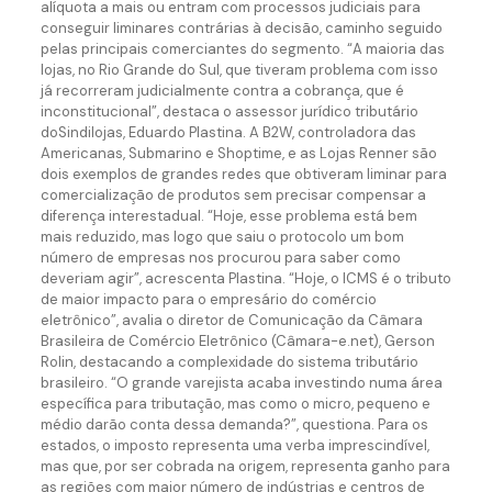
alíquota a mais ou entram com processos judiciais para
conseguir liminares contrárias à decisão, caminho seguido
pelas principais comerciantes do segmento. “A maioria das
lojas, no Rio Grande do Sul, que tiveram problema com isso
já recorreram judicialmente contra a cobrança, que é
inconstitucional”, destaca o assessor jurídico tributário
doSindilojas, Eduardo Plastina. A B2W, controladora das
Americanas, Submarino e Shoptime, e as Lojas Renner são
dois exemplos de grandes redes que obtiveram liminar para
comercialização de produtos sem precisar compensar a
diferença interestadual. “Hoje, esse problema está bem
mais reduzido, mas logo que saiu o protocolo um bom
número de empresas nos procurou para saber como
deveriam agir”, acrescenta Plastina. “Hoje, o ICMS é o tributo
de maior impacto para o empresário do comércio
eletrônico”, avalia o diretor de Comunicação da Câmara
Brasileira de Comércio Eletrônico (Câmara-e.net), Gerson
Rolin, destacando a complexidade do sistema tributário
brasileiro. “O grande varejista acaba investindo numa área
específica para tributação, mas como o micro, pequeno e
médio darão conta dessa demanda?”, questiona. Para os
estados, o imposto representa uma verba imprescindível,
mas que, por ser cobrada na origem, representa ganho para
as regiões com maior número de indústrias e centros de