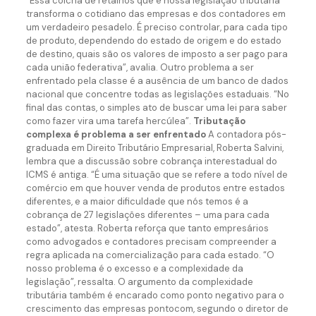
“Essa colcha de retalhos que é nossa legislação tributária
transforma o cotidiano das empresas e dos contadores em
um verdadeiro pesadelo. É preciso controlar, para cada tipo
de produto, dependendo do estado de origem e do estado
de destino, quais são os valores de imposto a ser pago para
cada união federativa”, avalia. Outro problema a ser
enfrentado pela classe é a ausência de um banco de dados
nacional que concentre todas as legislações estaduais. “No
final das contas, o simples ato de buscar uma lei para saber
como fazer vira uma tarefa hercúlea”.
Tributação
complexa é problema a ser enfrentado
A contadora pós-
graduada em Direito Tributário Empresarial, Roberta Salvini,
lembra que a discussão sobre cobrança interestadual do
ICMS é antiga. “É uma situação que se refere a todo nível de
comércio em que houver venda de produtos entre estados
diferentes, e a maior dificuldade que nós temos é a
cobrança de 27 legislações diferentes – uma para cada
estado”, atesta. Roberta reforça que tanto empresários
como advogados e contadores precisam compreender a
regra aplicada na comercialização para cada estado. “O
nosso problema é o excesso e a complexidade da
legislação”, ressalta. O argumento da complexidade
tributária também é encarado como ponto negativo para o
crescimento das empresas pontocom, segundo o diretor de