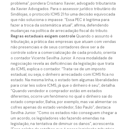
problema”, pondera Cristiano Xavier, advogado tributarista
da Xavier Advogados. Para o assessor jurídico tributário do
Sindilojas, o protocolo ICMS 21 foi uma decisão equivocada
que não soluciona o impasse. “Essa PEC é legitima para
fazer a troca da sistemática atual”, afirma, defendendo
mudanças na política de arrecadação fiscal do tributo.
Regras estaduais exigem controle
Quando o assunto é
tributação, a prática das empresas que atuam com vendas
não presenciais e de seus contadores deve ser a de
controle sobre a comercialização de cada produto, orienta
o contador Vicente Sevilha Junior. A nova modalidade de
negociação revela as deficiências da legislação que trata
do ICMS, explica o contador. “Trata-se de um imposto
estadual, ou seja, o dinheiro arrecadado com ICMS fica no
estado. Na mesma linha, o estado tem algumas liberalidades
para criar leis sobre ICMS, já que o dinheiro é seu”, detalha.
“Quando vendedor e comprador estão em estados
diferentes, ocorre um fenômeno no qual o dinheiro sai do
estado comprador, Bahia, por exemplo, mas vai alimentar os
cofres apenas do estado vendedor, São Paulo”, destaca
Sevilha Junior. “Como os estados não conseguem chegar a
um acordo, os legisladores vão fazendo emendas na
legislação, na tentativa de diminuir os danos”, acrescenta.