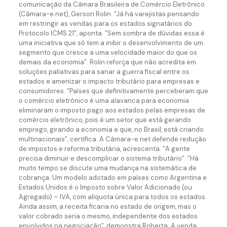
comunicação da Câmara Brasileira de Comércio Eletrônico
(Câmara-e.net), Gerson Rolin. “Já há varejistas pensando
em restringir as vendas para os estados signatários do
Protocolo ICMS 21”, aponta. “Sem sombra de dúvidas essa é
uma iniciativa que só tem a inibir o desenvolvimento de um
segmento que cresce a uma velocidade maior do que os
demais da economia”. Rolin reforça que não acredita em
soluções paliativas para sanar a guerra fiscal entre os
estados e amenizar o impacto tributário para empresas e
consumidores. “Países que definitivamente perceberam que
o comércio eletrônico é uma alavanca para economia
eliminaram o imposto pago aos estados pelas empresas de
comércio eletrônico, pois é um setor que está gerando
emprego, girando a economia e que, no Brasil, está criando
multinacionais”, certifica. A Câmara-e.net defende redução
de impostos e reforma tributária, acrescenta. “A gente
precisa diminuir e descomplicar o sistema tributário”. “Há
muito tempo se discute uma mudança na sistemática de
cobrança. Um modelo adotado em países como Argentina e
Estados Unidos é o Imposto sobre Valor Adicionado (ou
Agregado) – IVA, com alíquota única para todos os estados.
Ainda assim, a receita ficaria no estado de origem, mas o
valor cobrado seria o mesmo, independente dos estados
envolvidos na negociação”, demonstra Roberta. A venda