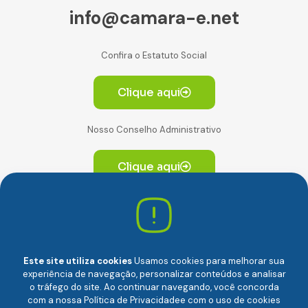
info@camara-e.net
Confira o Estatuto Social
Clique aqui
Nosso Conselho Administrativo
Clique aqui
Av. Paulista, 2064. Conjunto 14, (Edifício Paulista) -
CEP 01310-928 Consolação – São Paulo/SP
Este site utiliza cookies
Usamos cookies para melhorar sua
experiência de navegação, personalizar conteúdos e analisar
o tráfego do site. Ao continuar navegando, você concorda
com a nossa
Política de Privacidade
e com o uso de cookies