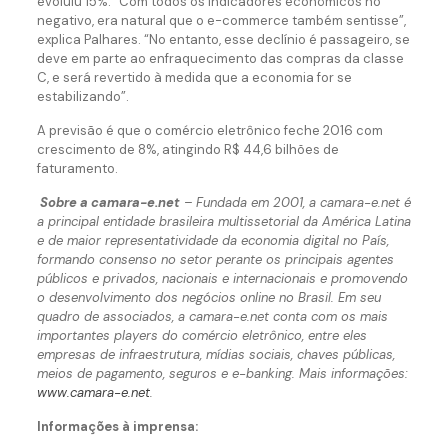
evoluiu 15%. “Com todos os indicadores econômicos no
negativo, era natural que o e-commerce também sentisse”,
explica Palhares. “No entanto, esse declínio é passageiro, se
deve em parte ao enfraquecimento das compras da classe
C, e será revertido à medida que a economia for se
estabilizando”.
A previsão é que o comércio eletrônico feche 2016 com
crescimento de 8%, atingindo R$ 44,6 bilhões de
faturamento.
Sobre a camara-e.net
– Fundada em 2001, a camara-e.net é
a principal entidade brasileira multissetorial da América Latina
e de maior representatividade da economia digital no País,
formando consenso no setor perante os principais agentes
públicos e privados, nacionais e internacionais e promovendo
o desenvolvimento dos negócios online no Brasil. Em seu
quadro de associados, a camara-e.net conta com os mais
importantes players do comércio eletrônico, entre eles
empresas de infraestrutura, mídias sociais, chaves públicas,
meios de pagamento, seguros e e-banking. Mais informações:
www.camara-e.net
.
Informações à imprensa: