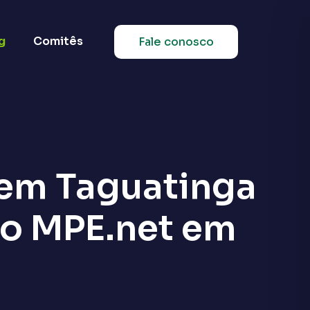
g
Comitês
Fale conosco
 em Taguatinga
lo MPE.net em