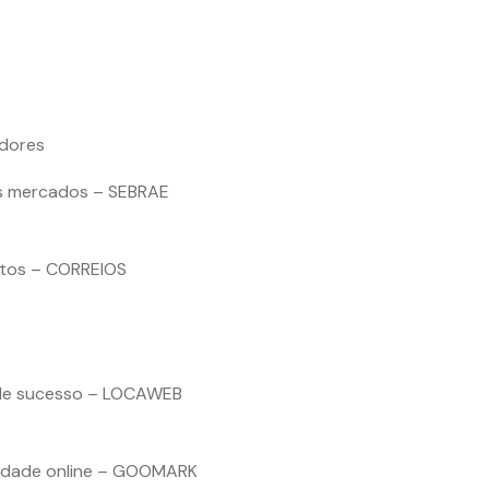
adores
os mercados – SEBRAE
ntos – CORREIOS
l de sucesso – LOCAWEB
cidade online – GOOMARK