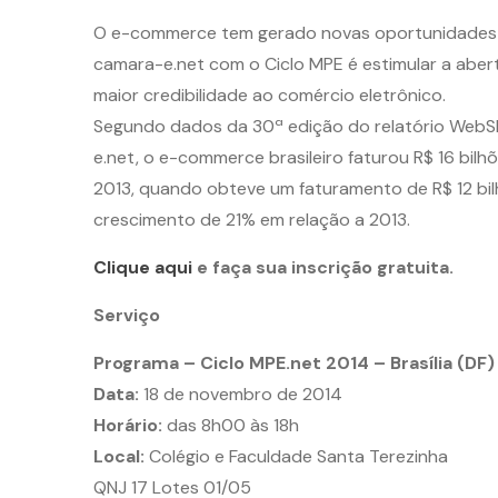
O e-commerce tem gerado novas oportunidades de 
camara-e.net com o Ciclo MPE é estimular a abert
maior credibilidade ao comércio eletrônico.
Segundo dados da 30ª edição do relatório WebSh
e.net, o e-commerce brasileiro faturou R$ 16 bi
2013, quando obteve um faturamento de R$ 12 bilh
crescimento de 21% em relação a 2013.
Clique aqui
e faça sua inscrição gratuita.
Serviço
Programa – Ciclo MPE.net 2014 – Brasília (DF)
Data:
18 de novembro de 2014
Horário:
das 8h00 às 18h
Local:
Colégio e Faculdade Santa Terezinha
QNJ 17 Lotes 01/05