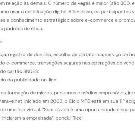
m relação às demais. O número de vagas é maior (são 300, em
o usar a certificação digital. Além disso, os participantes
ações e conhecimento estratégico sobre e-commerce e promove
s padrões de ética.
s:
oja, registro de domínio, escolha de plataforma, serviço de 
s do e-commerce, transações seguras nas operações de venda
 do cartão BNDES;
eio da publicidade on-line.
 na formação de micros, pequenos e médios empresários, int
mara-e.net. Iniciado em 2003, o Ciclo MPE está em sua 11ª edi
de uma loja virtual. “Sem dúvida é uma oportunidade única 
iniciarem a empreitada”, conclui Ricci.