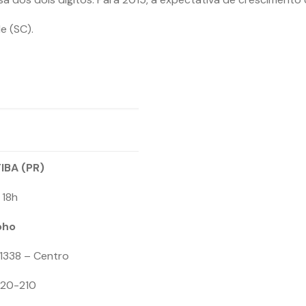
e (SC).
IBA (PR)
 18h
oho
338 – Centro
20-210