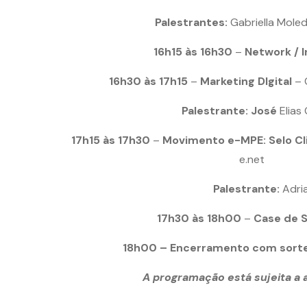
Palestrantes:
Gabriella Mole
16h15 às 16h30
–
Network / I
16h30 às 17h15
–
Marketing DIgital
– 
Palestrante: José
Elias
17h15 às 17h30
–
Movimento e-MPE: Selo Cl
e.net
Palestrante:
Adri
17h30 às 18h00
–
Case de 
18h00 –
Encerramento com sorte
A programação está sujeita a 