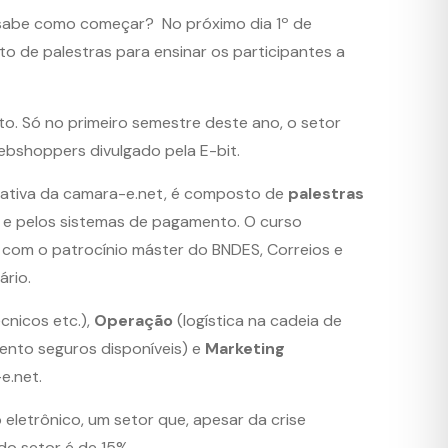
 sabe como começar? No próximo dia 1º de
ito de palestras para ensinar os participantes a
o. Só no primeiro semestre deste ano, o setor
ebshoppers divulgado pela E-bit.
ciativa da camara-e.net, é composto de
palestras
a e pelos sistemas de pagamento. O curso
a com o patrocínio máster do BNDES, Correios e
ário.
cnicos etc.),
Operação
(logística na cadeia de
ento seguros disponíveis) e
Marketing
e.net.
eletrônico, um setor que, apesar da crise
do setor é de 15%.