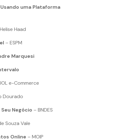
l Usando uma Plataforma
Helise Haad
el
– ESPM
ndre Marquesi
ntervalo
UOL e-Commerce
o Dourado
o Seu Negócio
– BNDES
de Souza Vale
tos Online
– MOIP