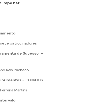
o-mpe.net
iamento
net e patrocinadores
erramenta de Sucesso
–
iano Reis Pacheco
Suprimentos
– CORREIOS
erreira Martins
Intervalo