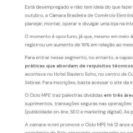
Está desempregado e não tem ideia do que faze
outubro, a Câmara Brasileira de Comércio Eletrônic
planejar, montar, operar e divulgar uma loja na int
O momento é oportuno, já que, mesmo em meio à c
registrou um aumento de 16% em relação ao mes
Para entrar nesse segmento, no entanto, a capac
práticas que abordam de requisitos técnicos
acontece no Hotel Slaviero Soho, no centro de Cu
Sebrae. Para inscrições, basta acessar o site da ini
O Ciclo MPE traz palestras divididas
em três áre
suprimentos, transações seguras nas operações 
(publicidade on-line, SEO e marketing digital). A
A camara-e.net promove o Ciclo MPE há 12 anos e 
econômica do País, apresenta crescimento na casa