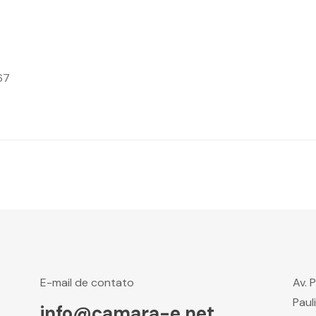
67
E-mail de contato
Av. 
Paul
info@camara-e.net