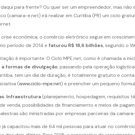
r daqui para frente? Ou quer ser um empreendedor, mas não
o (camara-e.net) irá realizar em Curitiba (PR) um ciclo gratu
ernet.
rise econômica, o comércio eletrônico segue em cresciment
mo período de 2014 e
faturou R$ 18,6 bilhões
, segundo o W
itação é importante. O Ciclo MPE.net, como é chamada a ini
 a formas de divulgação
, passando pela operação logístic
ritiba, tem um dia de duração, é totalmente gratuito e cont
ciativa (
www.ciclo-mpe.net
) e preencher um pequeno formul
as
:
Infraestrutura
(planejamento, hospedagem, requisitos té
de venda, possibilidades de financiamento e meios de pagam
s palestras são ministradas por empresas parceiras da camara-
já capacitou mais de 64 mil pessoas para atuar no comércio 
 dos dois dígitos. Para 2015, a expectativa de crescimento 