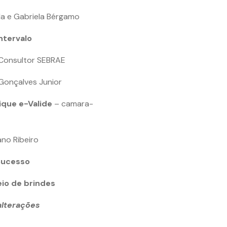
da e Gabriela Bérgamo
ntervalo
Consultor SEBRAE
 Gonçalves Junior
ique e-Valide
– camara-
ano Ribeiro
Sucesso
io de brindes
alterações