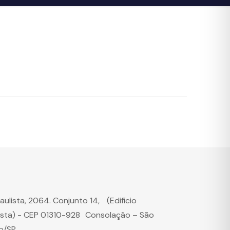
Paulista, 2064. Conjunto 14, (Edifício
ista) - CEP 01310-928 Consolação – São
o/SP