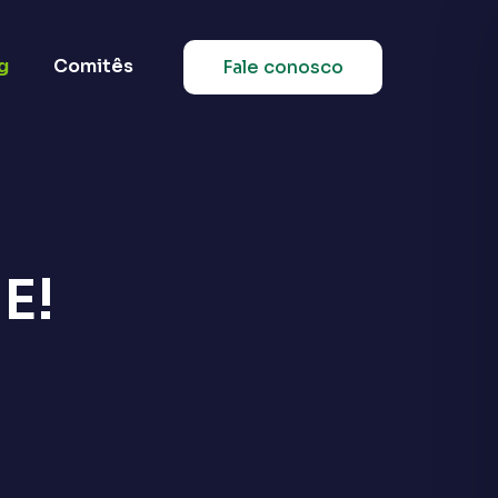
g
Comitês
Fale conosco
E!