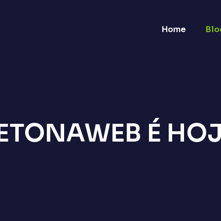
Home
Blo
ETONAWEB É HOJ