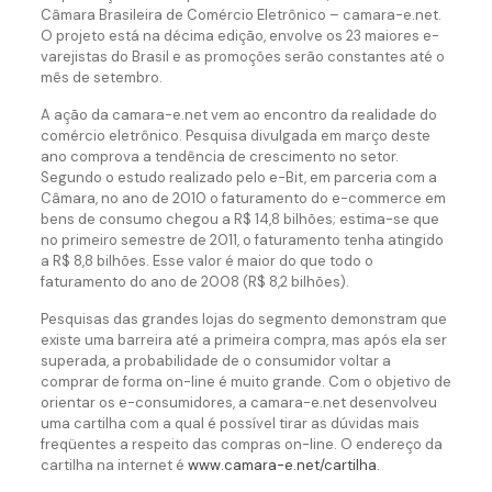
Câmara Brasileira de Comércio Eletrônico – camara-e.net.
O projeto está na décima edição, envolve os 23 maiores e-
varejistas do Brasil e as promoções serão constantes até o
mês de setembro.
A ação da camara-e.net vem ao encontro da realidade do
comércio eletrônico. Pesquisa divulgada em março deste
ano comprova a tendência de crescimento no setor.
Segundo o estudo realizado pelo e-Bit, em parceria com a
Câmara, no ano de 2010 o faturamento do e-commerce em
bens de consumo chegou a R$ 14,8 bilhões; estima-se que
no primeiro semestre de 2011, o faturamento tenha atingido
a R$ 8,8 bilhões. Esse valor é maior do que todo o
faturamento do ano de 2008 (R$ 8,2 bilhões).
Pesquisas das grandes lojas do segmento demonstram que
existe uma barreira até a primeira compra, mas após ela ser
superada, a probabilidade de o consumidor voltar a
comprar de forma on-line é muito grande. Com o objetivo de
orientar os e-consumidores, a camara-e.net desenvolveu
uma cartilha com a qual é possível tirar as dúvidas mais
freqüentes a respeito das compras on-line. O endereço da
cartilha na internet é
www.camara-e.net/cartilha
.