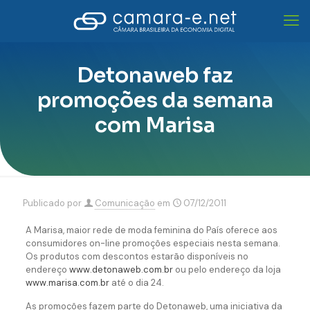
Detonaweb faz
promoções da semana
com Marisa
Publicado por
Comunicação
em
07/12/2011
A Marisa, maior rede de moda feminina do País oferece aos
consumidores on-line promoções especiais nesta semana.
Os produtos com descontos estarão disponíveis no
endereço
www.detonaweb.com.br
ou pelo endereço da loja
www.marisa.com.br
até o dia 24.
As promoções fazem parte do Detonaweb, uma iniciativa da