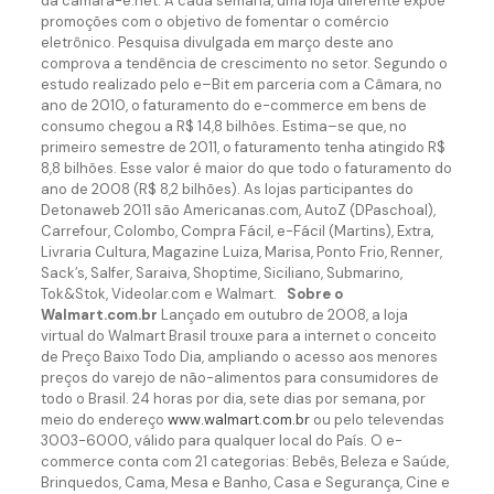
da camara-e.net. A cada semana, uma loja diferente expõe
promoções com o objetivo de fomentar o comércio
eletrônico. Pesquisa divulgada em março deste ano
comprova a tendência de crescimento no setor. Segundo o
estudo realizado pelo e–Bit em parceria com a Câmara, no
ano de 2010, o faturamento do e-commerce em bens de
consumo chegou a R$ 14,8 bilhões. Estima–se que, no
primeiro semestre de 2011, o faturamento tenha atingido R$
8,8 bilhões. Esse valor é maior do que todo o faturamento do
ano de 2008 (R$ 8,2 bilhões). As lojas participantes do
Detonaweb 2011 são Americanas.com, AutoZ (DPaschoal),
Carrefour, Colombo, Compra Fácil, e-Fácil (Martins), Extra,
Livraria Cultura, Magazine Luiza, Marisa, Ponto Frio, Renner,
Sack’s, Salfer, Saraiva, Shoptime, Siciliano, Submarino,
Tok&Stok, Videolar.com e Walmart.
Sobre o
Walmart.com.br
Lançado em outubro de 2008, a loja
virtual do Walmart Brasil trouxe para a internet o conceito
de Preço Baixo Todo Dia, ampliando o acesso aos menores
preços do varejo de não-alimentos para consumidores de
todo o Brasil. 24 horas por dia, sete dias por semana, por
meio do endereço
www.walmart.com.br
ou pelo televendas
3003-6000, válido para qualquer local do País. O e-
commerce conta com 21 categorias: Bebês, Beleza e Saúde,
Brinquedos, Cama, Mesa e Banho, Casa e Segurança, Cine e