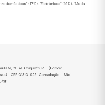
etrodomésticos” (17%), “Eletrônicos” (15%), “Moda
Paulista, 2064. Conjunto 14, (Edifício
ista) - CEP 01310-928 Consolação – São
o/SP