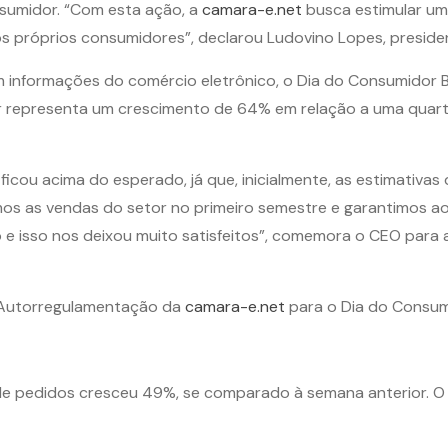
nsumidor. “Com esta ação, a
camara-e.net
busca estimular um
s próprios consumidores”, declarou Ludovino Lopes, preside
 informações do comércio eletrônico, o Dia do Consumidor B
or representa um crescimento de 64% em relação a uma quart
 ficou acima do esperado, já que, inicialmente, as estimati
os as vendas do setor no primeiro semestre e garantimos ao
o e isso nos deixou muito satisfeitos”, comemora o CEO par
e Autorregulamentação da
camara-e.net
para o Dia do Consumi
de pedidos cresceu 49%, se comparado à semana anterior. O