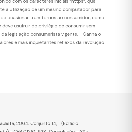
co com os caracteres iniciais “https”, que
evite a utilização de um mesmo computador para
e pode ocasionar transtornos ao consumidor, como
deve usufruir do privilégio de consumir sem
se da legislação consumerista vigente. Ganha o
iores e mais inquietantes reflexos da revolução
Paulista, 2064. Conjunto 14, (Edifício
ista) - CEP 01310-928 Consolação – São