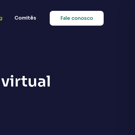
g
Comitês
Fale conosco
virtual