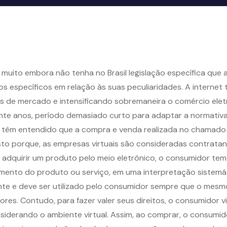
 muito embora não tenha no Brasil legislação específica que a
específicos em relação às suas peculiaridades. A internet t
 de mercado e intensificando sobremaneira o comércio eletr
inte anos, período demasiado curto para adaptar a normativa
s têm entendido que a compra e venda realizada no chamado
Isto porque, as empresas virtuais são consideradas contrat
ao adquirir um produto pelo meio eletrônico, o consumidor tem
imento do produto ou serviço, em uma interpretação sistemá
nte e deve ser utilizado pelo consumidor sempre que o mesmo
es. Contudo, para fazer valer seus direitos, o consumidor vir
derando o ambiente virtual. Assim, ao comprar, o consumidor