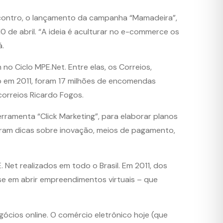
encontro, o lançamento da campanha “Mamadeira”,
 de abril. “A ideia é aculturar no e-commerce os
á.
o Ciclo MPE.Net. Entre elas, os Correios,
ó em 2011, foram 17 milhões de encomendas
correios Ricardo Fogos.
rramenta “Click Marketing”, para elaborar planos
eram dicas sobre inovação, meios de pagamento,
et realizados em todo o Brasil. Em 2011, dos
e em abrir empreendimentos virtuais – que
ócios online. O comércio eletrônico hoje (que