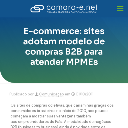
E-commerce: sites
adotam modelo de
compras B2B para
atender MPMEs
Publicado por
Comunicação
em
01/10/2011
Os sites de compras coletivas, que caíram nas graças dos
consumidores brasileiros no início de 2010, aos poucos
começam a mostrar suas vantagens também
aos empreendedores do País. A modalidade de negócios
B2B (business to business) ainda é novidade entre os