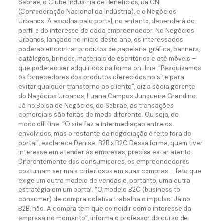
Sebrae, o Clube Indústria de Benefícios, da CNI
(Confederação Nacional da Indústria), e o Negócios
Urbanos. A escolha pelo portal, no entanto, dependerá do
perfil e do interesse de cada empreendedor. No Negócios
Urbanos, lançado no início deste ano, os interessados
poderão encontrar produtos de papelaria, gráfica, banners,
catálogos, brindes, materiais de escritórios e até móveis –
que poderão ser adquiridos na forma on-line. “Pesquisamos
os fornecedores dos produtos oferecidos no site para
evitar qualquer transtorno ao cliente”, diz a sócia gerente
do Negócios Urbanos, Luana Campos Junqueira Grandino.
Já no Bolsa de Negócios, do Sebrae, as transações
comerciais são feitas de modo diferente. Ou seja, de
modo off-line. “O site faz a intermediação entre os
envolvidos, mas o restante da negociação é feito fora do
portal”, esclarece Denise. B2B x B2C Dessa forma, quem tiver
interesse em atender às empresas, precisa estar atento.
Diferentemente dos consumidores, os empreendedores
costumam ser mais criteriosos em suas compras – fato que
exige um outro modelo de vendas e, portanto, uma outra
estratégia em um portal. “O modelo B2C (business to
consumer) de compra coletiva trabalha o impulso. Já no
B2B, não. A compra tem que coincidir com o interesse da
empresa no momento”, informa o professor do curso de