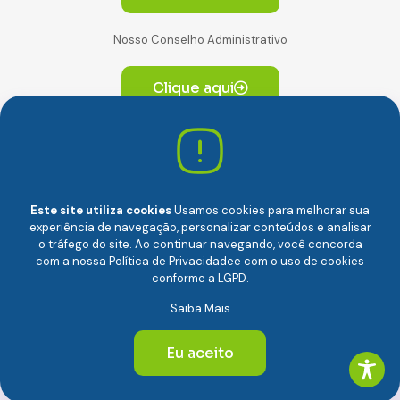
Nosso Conselho Administrativo
Clique aqui
Av. Paulista, 2064. Conjunto 14, (Edifício Paulista) -
CEP 01310-928 Consolação – São Paulo/SP
Este site utiliza cookies
Usamos cookies para melhorar sua
experiência de navegação, personalizar conteúdos e analisar
o tráfego do site. Ao continuar navegando, você concorda
com a nossa
Política de Privacidade
e com o uso de cookies
conforme a LGPD.
Câmara Brasileira da Economia Digital (camara-e.net) |
Saiba Mais
CNPJ: 04.481.317/0001-48 | Todos os direitos reservados
© 2024
Eu aceito