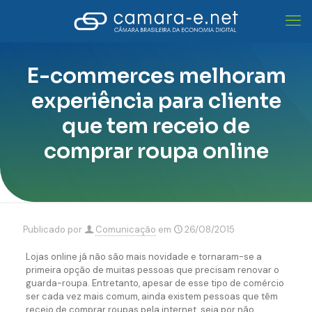
E-commerces melhoram
experiência para cliente
que tem receio de
comprar roupa online
Publicado por
Comunicação
em
26/08/2015
Lojas online já não são mais novidade e tornaram-se a
primeira opção de muitas pessoas que precisam renovar o
guarda-roupa. Entretanto, apesar de esse tipo de comércio
ser cada vez mais comum, ainda existem pessoas que têm
receio de comprar roupas pela internet, seja por não