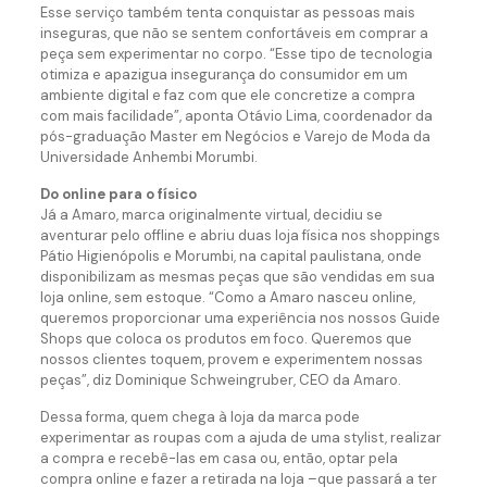
Esse serviço também tenta conquistar as pessoas mais
inseguras, que não se sentem confortáveis em comprar a
peça sem experimentar no corpo. “Esse tipo de tecnologia
otimiza e apazigua insegurança do consumidor em um
ambiente digital e faz com que ele concretize a compra
com mais facilidade”, aponta Otávio Lima, coordenador da
pós-graduação Master em Negócios e Varejo de Moda da
Universidade Anhembi Morumbi.
Do online para o físico
Já a Amaro, marca originalmente virtual, decidiu se
aventurar pelo offline e abriu duas loja física nos shoppings
Pátio Higienópolis e Morumbi, na capital paulistana, onde
disponibilizam as mesmas peças que são vendidas em sua
loja online, sem estoque. “Como a Amaro nasceu online,
queremos proporcionar uma experiência nos nossos Guide
Shops que coloca os produtos em foco. Queremos que
nossos clientes toquem, provem e experimentem nossas
peças”, diz Dominique Schweingruber, CEO da Amaro.
Dessa forma, quem chega à loja da marca pode
experimentar as roupas com a ajuda de uma stylist, realizar
a compra e recebê-las em casa ou, então, optar pela
compra online e fazer a retirada na loja –que passará a ter