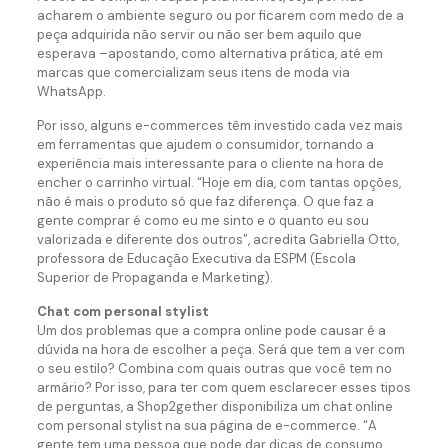
acharem o ambiente seguro ou por ficarem com medo de a
peça adquirida não servir ou não ser bem aquilo que
esperava –apostando, como alternativa prática, até em
marcas que comercializam seus itens de moda via
WhatsApp.
Por isso, alguns e-commerces têm investido cada vez mais
em ferramentas que ajudem o consumidor, tornando a
experiência mais interessante para o cliente na hora de
encher o carrinho virtual. “Hoje em dia, com tantas opções,
não é mais o produto só que faz diferença. O que faz a
gente comprar é como eu me sinto e o quanto eu sou
valorizada e diferente dos outros”, acredita Gabriella Otto,
professora de Educação Executiva da ESPM (Escola
Superior de Propaganda e Marketing).
Chat com personal stylist
Um dos problemas que a compra online pode causar é a
dúvida na hora de escolher a peça. Será que tem a ver com
o seu estilo? Combina com quais outras que você tem no
armário? Por isso, para ter com quem esclarecer esses tipos
de perguntas, a Shop2gether disponibiliza um chat online
com personal stylist na sua página de e-commerce. “A
gente tem uma pessoa que pode dar dicas de consumo