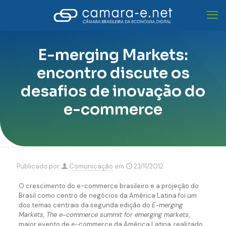
E-merging Markets:
encontro discute os
desafios de inovação do
e-commerce
Publicado por
Comunicação
em
23/11/2012
O crescimento do e-commerce brasileiro e a projeção do
Brasil como centro de negócios da América Latina foi um
dos temas centrais da segunda edição do
E-merging
Markets, The e-commerce summit for emerging markets
,
maior evento de e-commerce da América Latina, realizado