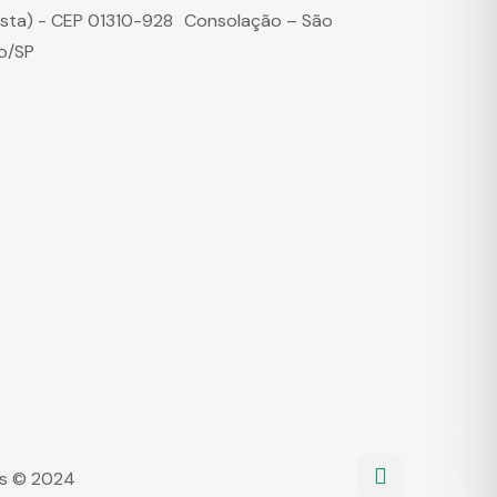
ista) - CEP 01310-928 Consolação – São
o/SP
dos © 2024