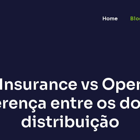
Home
Blo
nsurance vs Open
erença entre os d
distribuição