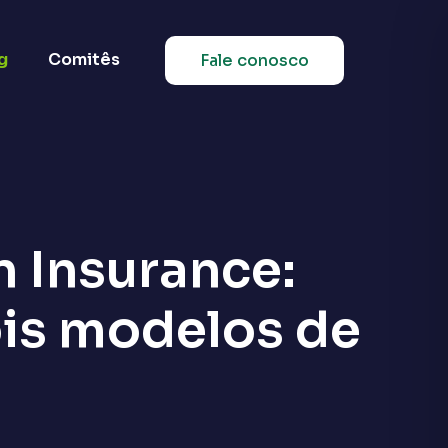
g
Comitês
Fale conosco
 Insurance:
ois modelos de