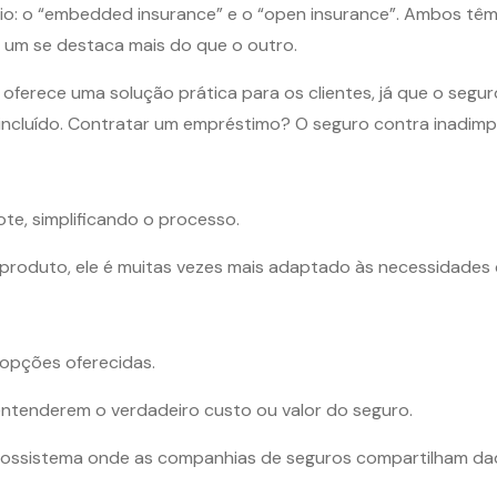
o: o “embedded insurance” e o “open insurance”. Ambos tê
e, um se destaca mais do que o outro.
ferece uma solução prática para os clientes, já que o segur
incluído. Contratar um empréstimo? O seguro contra inadim
te, simplificando o processo.
produto, ele é muitas vezes mais adaptado às necessidades d
s opções oferecidas.
s entenderem o verdadeiro custo ou valor do seguro.
ossistema onde as companhias de seguros compartilham dado