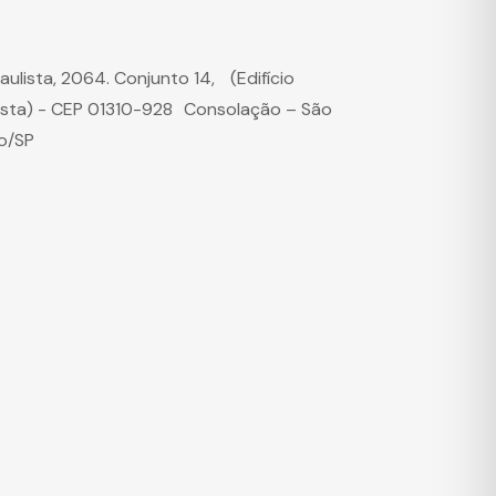
Paulista, 2064. Conjunto 14, (Edifício
ista) - CEP 01310-928 Consolação – São
o/SP