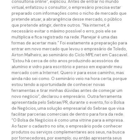
consultoria online”, explicou. Antes de entrar no mundo
virtual, enfatizou o consultor, o empresário precisa estar
preparado com informações como o nicho de mercado que
pretende atuar, a abrangência desse mercado, o público
que pretende atingir, dentre outros. “Na internet, é
necessário evitar o máximo possível o erro, pois ele se
multiplica e fica registrado na rede. Planejar é uma das
formas de acertar mais.” Foi exatamente a preparação para
entrar em novo mercado que levou o empresário de Toledo,
Airton Malheiro, ao seminário do Ciclo MPE.net em Cascavel.
“Estou há cerca de oito anos produzindo acessórios de
alumínio e vidro para escritório e penso em expandir meu
mercado com a Internet. Quero ir para esse caminho, mas
ainda não sei como. O seminário veio na hora certa, porque
estou tendo a oportunidade de conhecer novas
ferramentas e tirar minhas dúvidas antes de começar um
novo negócio”, declarou o empresário. Outra ferramenta
apresentada pelo Sebrae/PR, durante o evento, foi o Bolsa
de Negócios, uma solução empresarial do Sebrae que visa
facilitar parcerias comerciais de dentro para fora da rede.
“O Bolsa de Negócios é como uma vitrine para a empresa.
Ao fazer o cadastro no site, o empresário pode conhecer
produtos ou serviços complementares aos seus, na busca
por fornecedores, por exemplo; ou então apresenta seus