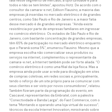
fala nesse segmento de mercado, a oportunidade é para
todos e não se tem limites”, apostou Hotz. De acordo com o
consultor da camara-e.net, Edilson Flausino, a maioria das
empresas já inseridas no mercado eletrônico é de grandes
centros, como São Paulo e Rio de Janeiro e, a maior fatia
desse mercado é de grandes empresas. “Ainda existe
resistência por parte de empresas familiares em ingressar
no comércio eletrônico. Os estados de São Paulo e Rio de
Janeiro, com bastante concentração de grandes empresas,
têm 65% de participação no mercado eletrônico enquanto
que o Paraná soma 5%”, enumerou Flausino. Mesmo que a
empresa escolha não comercializar seus produtos ou
serviços na internet, complementou o representante da
camara-e.net, a Internet também pode ser forte aliada. “O
comércio eletrônico é como uma filial da loja física. Mas a
empresa ainda pode usar a rede para divulgação em sites
de compras coletivas, em redes sociais e, principalmente,
tendo o reforço de um site próprio para se comunicar com
seus clientes e ser visto por novos consumidores”, relatou.
Também fizeram parte da programação do evento, em
Cascavel, representantes da Embratel, com a palestra
“Conectividade e Banda Larga”; do Fast Commerce, com o
tema “Montando e operando uma loja virtual de sucesso”;
técnicos da escola Internet Innovation, ministrando sobre