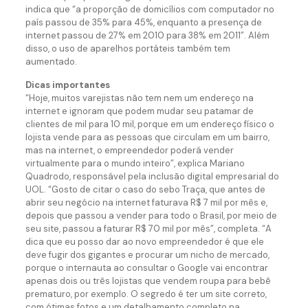
indica que “a proporção de domicílios com computador no
país passou de 35% para 45%, enquanto a presença de
internet passou de 27% em 2010 para 38% em 2011”. Além
disso, o uso de aparelhos portáteis também tem
aumentado.
Dicas importantes
“Hoje, muitos varejistas não tem nem um endereço na
internet e ignoram que podem mudar seu patamar de
clientes de mil para 10 mil, porque em um endereço físico o
lojista vende para as pessoas que circulam em um bairro,
mas na internet, o empreendedor poderá vender
virtualmente para o mundo inteiro”, explica Mariano
Quadrodo, responsável pela inclusão digital empresarial do
UOL. “Gosto de citar o caso do sebo Traça, que antes de
abrir seu negócio na internet faturava R$ 7 mil por mês e,
depois que passou a vender para todo o Brasil, por meio de
seu site, passou a faturar R$ 70 mil por mês”, completa. “A
dica que eu posso dar ao novo empreendedor é que ele
deve fugir dos gigantes e procurar um nicho de mercado,
porque o internauta ao consultar o Google vai encontrar
apenas dois ou três lojistas que vendem roupa para bebê
prematuro, por exemplo. O segredo é ter um site correto,
com ótimas fotos e um detalhamento completo na