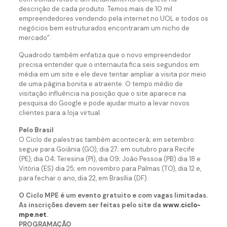
descrição de cada produto. Temos mais de 10 mil
empreendedores vendendo pela internet no UOL e todos os
negócios bem estruturados encontraram um nicho de
mercado”.
Quadrodo também enfatiza que o novo empreendedor
precisa entender que o internauta fica seis segundos em
média em um site e ele deve tentar ampliar a visita por meio
de uma página bonita e atraente. O tempo médio de
visitação influência na posição que o site aparece na
pesquisa do Google e pode ajudar muito a levar novos
clientes para a loja virtual.
Pelo Brasil
O Ciclo de palestras também acontecerá; em setembro
segue para Goiânia (GO), dia 27; em outubro para Recife
(PE), dia 04; Teresina (PI), dia 09; João Pessoa (PB) dia 18 e
Vitória (ES) dia 25; em novembro para Palmas (TO), dia 12 e,
para fechar o ano, dia 22, em Brasília (DF).
O Ciclo MPE é um evento gratuito e com vagas limitadas.
As inscrições devem ser feitas pelo site da
www.ciclo-
mpe.net
.
PROGRAMAÇÃO