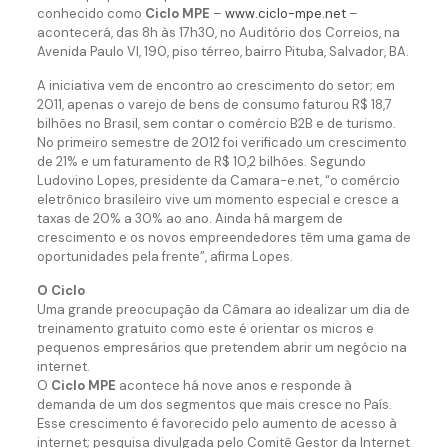
conhecido como
Ciclo MPE
–
www.ciclo-mpe.net
–
acontecerá, das 8h às 17h30, no Auditório dos Correios, na
Avenida Paulo VI, 190, piso térreo, bairro Pituba, Salvador, BA.
A iniciativa vem de encontro ao crescimento do setor; em
2011, apenas o varejo de bens de consumo faturou R$ 18,7
bilhões no Brasil, sem contar o comércio B2B e de turismo.
No primeiro semestre de 2012 foi verificado um crescimento
de 21% e um faturamento de R$ 10,2 bilhões. Segundo
Ludovino Lopes, presidente da Camara-e.net, “o comércio
eletrônico brasileiro vive um momento especial e cresce a
taxas de 20% a 30% ao ano. Ainda há margem de
crescimento e os novos empreendedores têm uma gama de
oportunidades pela frente”, afirma Lopes.
O Ciclo
Uma grande preocupação da Câmara ao idealizar um dia de
treinamento gratuito como este é orientar os micros e
pequenos empresários que pretendem abrir um negócio na
internet.
O
Ciclo MPE
acontece há nove anos e responde à
demanda de um dos segmentos que mais cresce no País.
Esse crescimento é favorecido pelo aumento de acesso à
internet; pesquisa divulgada pelo Comitê Gestor da Internet