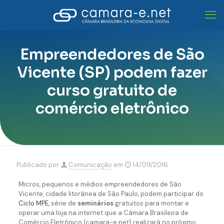
Empreendedores de São
Vicente (SP) podem fazer
curso gratuito de
comércio eletrônico
Publicado por
Comunicação
em
14/09/2016
Micros, pequenos e médios empreendedores de São
Vicente, cidade litorânea de São Paulo, podem participar do
Ciclo MPE
, série de
seminários
gratuitos para montar e
operar uma loja na internet que a Câmara Brasileira de
Comércio Eletrônico (camara-e.net) realizará no próximo