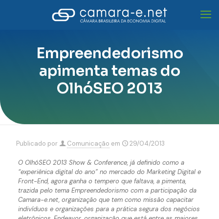
Empreendedorismo
apimenta temas do
OlhóSEO 2013
Publicado por
Comunicação
em
29/04/2013
O OlhóSEO 2013 Show & Conference, já definido como a
“experiênica digital do ano” no mercado do Marketing Digital e
Front-End, agora ganha o tempero que faltava, a pimenta,
trazida pelo tema Empreendedorismo com a participação da
Camara-e.net, organização que tem como missão capacitar
indivíduos e organizações para a prática segura dos negócios
eletrônicos, Endeavor, organização que está entre as maiores