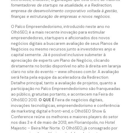
fomentadores de startups na atualidade, e a Redirection,
empresa de desenvolvimento corporativo voltada à gestão,
finanças e estruturação de empresas e novos negócios.
O Palco Empreendedorismo, introduzido neste ano no
OlhóSEO, é a mais recente inovação para estimular
empreendedores, startupers e aficionados dos novos
negócios digitais a buscarem avaliação de seus Planos de
Negócios ou mesmo recursos junto a investidores anjo e
capital semente. Já é possível inclusive submeter à
apreciação de experts um Plano de Negócio, clicando
diretamente no botão disponível no alto à direita em laranja
claro no site do evento – www.olhoseo.com.br. A avaliação
será feita pela equipe da aceleradora da Redirection.
Detalhe principal, tanto a avaliação de projetos, quanto a
participação no Palco Empreendedorismo são franqueadas
ao público, gratuitas portanto, e acontecem na Feira do
OlhóSEO 2013.
O QUE É
Feira de negócios digitais,
inovações tecnológicas, empreendedorismo e conferência
de marketing digital e front-end, o OlhóSEO Show &
Conference reúne os melhores e maiores players do setor
nos dias 3 e 4 de maio de 2013, em Florianópolis, no Hotel
Majestic – Beira Mar Norte. O OlhóSEO, já consagrado por