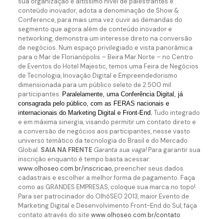
sua organização e altíssimo nível de palestrantes e
conteúdo inovador, adota a denominação de Show &
Conference, para mais uma vez ouvir as demandas do
segmento que agora além de conteúdo inovador e
networking, demonstra um interesse direto na conversão
de negócios. Num espaço privilegiado e vista panorâmica
para o Mar de Florianópolis – Beira Mar Norte – no Centro
de Eventos do Hotel Majestic, temos uma Feira de Negócios
de Tecnologia, Inovação Digital e Empreendedorismo
dimensionada para um público seleto de 2.500 mil
participantes.
Paralelamente, uma Conferência Digital, já
consagrada pelo público, com as FERAS nacionais e
Tudo integrado
internacionais do Marketing Digital e Front-End.
e em máxima sinergia, visando permitir um contato direto e
a conversão de negócios aos participantes, nesse vasto
universo temático da tecnologia do Brasil e do Mercado
Global.
SAIA NA FRENTE
Garanta sua vaga!
Para garantir sua
inscrição enquanto é tempo basta acessar:
www.olhoseo.com.br/inscricao
, preencher seus dados
cadastrais e escolher a melhor forma de pagamento. Faça
como as GRANDES EMPRESAS, coloque sua marca no topo!
Para ser patrocinador do OlhóSEO 2013, maior Evento de
Marketing Digital e Desenvolvimento Front-End do Sul, faça
contato através do site
www.olhoseo.com.br/contato
.