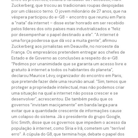
Zuckerberg, que trocou as tradicionais roupas despojadas
por um clássico terno. O jovem milionário de 27 anos, que na
véspera participou do e-G8 – encontro que reuniu em Paris
a “nata” da internet – disse estar honrado em ser recebido
pelos líderes dos oito países mais industrializados e “feliz
por desempenhar o papel destinado a ele”. “A internet é
uma força poderosa que dá voz a muita gente”, afirmou
Zuckerberg aos jornalistas em Deauville, no noroeste da
França. Os empresários pretendem entregar aos chefes de
Estado e de Governo as conclusões a respeito do e-G8.
“Pedimos por unanimidade que se garanta um acesso livre e
gratuito à internet a todos os habitantes do planeta”,
declarou Maurice Lévy, organizador do encontro em Paris,
que pretende fazer dele uma reunião anual. “Sim, temos que
proteger a propriedade intelectual, mas não podemos criar
uma situação na qual a internet não possa crescer e se
desenvolver”, acrescentou. Ele também pediu que os
governos “invistam maciçamente” em banda larga para
evitar que a quantidade crescente de informações cause
um colapso do sistema. Já o presidente do grupo Google,
Eric Smith, disse que os governos que impedem o acesso da
população à internet, como Síria e Irã, cometem um “terrível
erro”. A cúpula do G8, que termina hoje, debate o papel dos