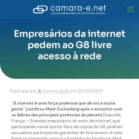
Empresários da internet
pedem ao G8 livre
acesso à rede
Publicado por
Comunicação
em
27/05/2011
“A internet é uma força poderosa que dá voz a muita
gente” justificou Mark Zuckerberg após o encontro com
os líderes das principais potências do planeta
Deauville,
França – Grandes empresários do setor da internet, que
participaram nesta quinta-feira da cúpula do G8, pediram
aos países participantes garantias de livre acesso à rede.
Entre os presentes, estava o fundador do Facebook, Mark