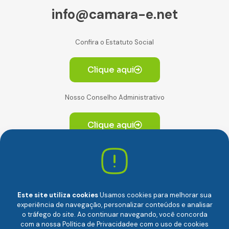
info@camara-e.net
Confira o Estatuto Social
Clique aqui
Nosso Conselho Administrativo
Clique aqui
Av. Paulista, 2064. Conjunto 14, (Edifício Paulista) -
CEP 01310-928 Consolação – São Paulo/SP
Este site utiliza cookies
Usamos cookies para melhorar sua
experiência de navegação, personalizar conteúdos e analisar
o tráfego do site. Ao continuar navegando, você concorda
com a nossa
Política de Privacidade
e com o uso de cookies