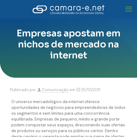
Empresas apostam em
nichos de mercado na
internet
Publicado por
Comunicação
em
25/10/2011
O universo mercadológico da internet oferece
oportunidades de negócios para empreendedores de todos
os segmentos e sem limites para uma concorrência
equilibrada. Empresas de pequeno, médio e grande porte
podem conquistar seus espaços, direcionando suas ofertas
de produtos ou serviços para os públicos certos. Dentro
deste cenário o varejista pode ampliar sua gama de ofertas