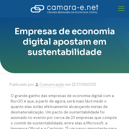
Empresas de economia
digital apostam em
sustentabilidade
Publicado por
Comunicação
em
27/06/2012
O grande ganho das empresas de economia digital com a
Rio+20 é que, a partir de agora, será mais fácil medir o
quanto elas estão efetivamente alcançando metas de
desmaterialização. Um pacto de sustentabilidade foi
assinado no evento por cerca de 23 empresas que compõe
o comitê de sustentabilidade, entre elas a Microsoft, a
Imprensa Oficial e a Certisign. “É um passo importante para