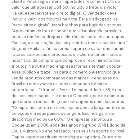
cliente. Pelas regras, itens importados recolhem 60% do
valor que ultrapassar US$ 50, incluído o frete, diz Victor
Haikal, especialista em direito digital. O vendedor deve
incluir o valor dos tributos na nota. Para o advogado, os
“sacoleiros digitais” usam brechas para fugir das normas.
“Aproveitam do fato de saber que a fiscalização brasileira
prioriza remédios, drogas e eletrônicos para enviar roupas.
Por isso, a importação desses produtos tem crescido muito.”
Segundo Haikal, a única forma segura de evitar que surjam
futuras cobranças e processos é o cliente ter em mãos a
nota fiscal da compra que comprove o recolhimento dos
tributos. Na outra mão, empresas formais tentam cooptar
esse público e trazê-los para o comércio eletrônico que
vende produtos comprados das marcas licenciadas no
Brasil ou que exporta os itens cumprindo trâmites
burocráticos. O francês Pierre-Emmanuel Joffre, 38, é um
desses empresários. Ele criou a Coquelux, site de compras
que oferece roupas de grifes estrangeiras com descontos.
“Compramos cerca de nove meses após o lançamento das
coleções em seus países de origem. Isso nos garante
descontos médios de 60%.” O empresário montou a
Coquelux em 2008, após dez anos no grupo LVMH, dono da
Louis Vuitton. No ano passado, recebeu um aporte do Intel
Capital para investir em tecnologia e logística. Outro site