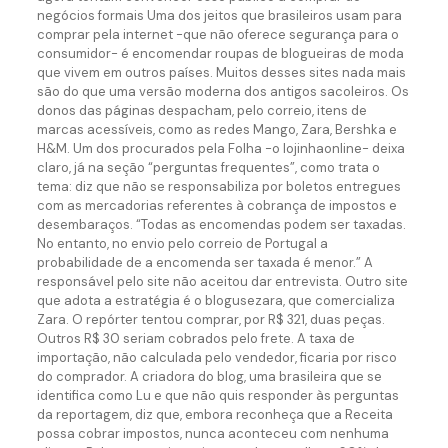
negócios formais Uma dos jeitos que brasileiros usam para
comprar pela internet -que não oferece segurança para o
consumidor- é encomendar roupas de blogueiras de moda
que vivem em outros países. Muitos desses sites nada mais
são do que uma versão moderna dos antigos sacoleiros. Os
donos das páginas despacham, pelo correio, itens de
marcas acessíveis, como as redes Mango, Zara, Bershka e
H&M. Um dos procurados pela Folha -o lojinhaonline- deixa
claro, já na seção “perguntas frequentes”, como trata o
tema: diz que não se responsabiliza por boletos entregues
com as mercadorias referentes à cobrança de impostos e
desembaraços. “Todas as encomendas podem ser taxadas.
No entanto, no envio pelo correio de Portugal a
probabilidade de a encomenda ser taxada é menor.” A
responsável pelo site não aceitou dar entrevista. Outro site
que adota a estratégia é o blogusezara, que comercializa
Zara. O repórter tentou comprar, por R$ 321, duas peças.
Outros R$ 30 seriam cobrados pelo frete. A taxa de
importação, não calculada pelo vendedor, ficaria por risco
do comprador. A criadora do blog, uma brasileira que se
identifica como Lu e que não quis responder às perguntas
da reportagem, diz que, embora reconheça que a Receita
possa cobrar impostos, nunca aconteceu com nenhuma