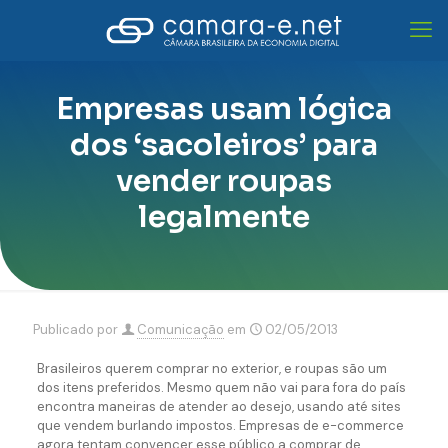
Empresas usam lógica
dos ‘sacoleiros’ para
vender roupas
legalmente
Publicado por
Comunicação
em
02/05/2013
Brasileiros querem comprar no exterior, e roupas são um
dos itens preferidos. Mesmo quem não vai para fora do país
encontra maneiras de atender ao desejo, usando até sites
que vendem burlando impostos. Empresas de e-commerce
agora tentam convencer esse público a comprar de