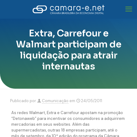
Extra, Carrefour e
Walmart participam de
liquidação para atrair
internautas
Publicado por
Comunicação
em
24/05/2011
As redes Walmart, Extra e Carrefour apostam na promoção
“Detonaweb” para incentivar os consumidores a adquirirem
mercadorias em seus websites. Além das
supermercadistas, outras 18 empresas participam, até o
mês de setembro, da 10ª edição do programa da Câmara