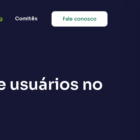
g
Comitês
Fale conosco
e usuários no