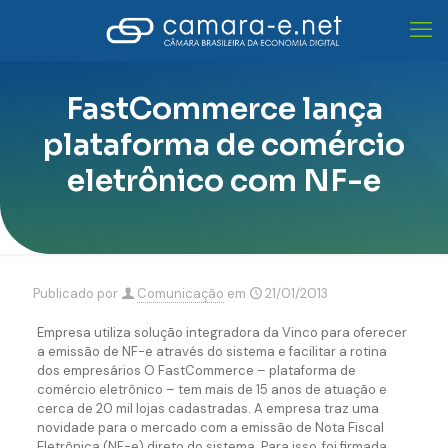
FastCommerce lança
plataforma de comércio
eletrônico com NF-e
Publicado por
Comunicação
em
21/01/2013
Empresa utiliza solução integradora da Vinco para oferecer
a emissão de NF-e através do sistema e facilitar a rotina
dos empresários O FastCommerce – plataforma de
comércio eletrônico – tem mais de 15 anos de atuação e
cerca de 20 mil lojas cadastradas. A empresa traz uma
novidade para o mercado com a emissão de Nota Fiscal
Eletrônica (NF-e) direto do sistema. Para isso, foi firmada