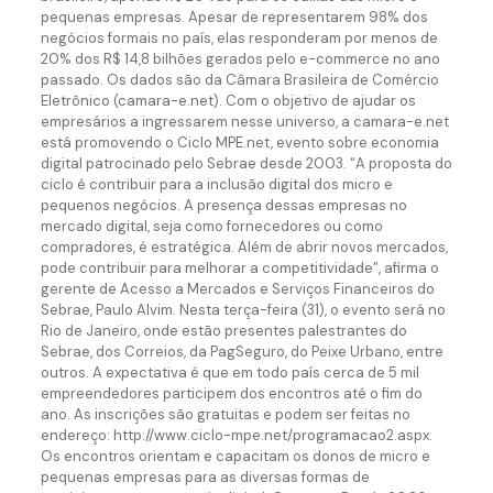
pequenas empresas. Apesar de representarem 98% dos
negócios formais no país, elas responderam por menos de
20% dos R$ 14,8 bilhões gerados pelo e-commerce no ano
passado. Os dados são da Câmara Brasileira de Comércio
Eletrônico (camara-e.net). Com o objetivo de ajudar os
empresários a ingressarem nesse universo, a camara-e.net
está promovendo o Ciclo MPE.net, evento sobre economia
digital patrocinado pelo Sebrae desde 2003. “A proposta do
ciclo é contribuir para a inclusão digital dos micro e
pequenos negócios. A presença dessas empresas no
mercado digital, seja como fornecedores ou como
compradores, é estratégica. Além de abrir novos mercados,
pode contribuir para melhorar a competitividade”, afirma o
gerente de Acesso a Mercados e Serviços Financeiros do
Sebrae, Paulo Alvim. Nesta terça-feira (31), o evento será no
Rio de Janeiro, onde estão presentes palestrantes do
Sebrae, dos Correios, da PagSeguro, do Peixe Urbano, entre
outros. A expectativa é que em todo país cerca de 5 mil
empreendedores participem dos encontros até o fim do
ano. As inscrições são gratuitas e podem ser feitas no
endereço: http://www.ciclo-mpe.net/programacao2.aspx.
Os encontros orientam e capacitam os donos de micro e
pequenas empresas para as diversas formas de