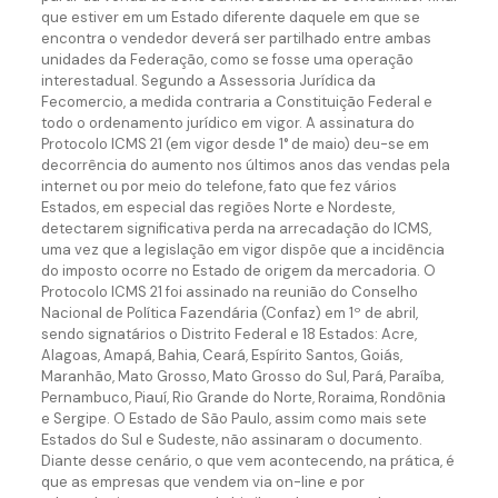
que estiver em um Estado diferente daquele em que se
encontra o vendedor deverá ser partilhado entre ambas
unidades da Federação, como se fosse uma operação
interestadual. Segundo a Assessoria Jurídica da
Fecomercio, a medida contraria a Constituição Federal e
todo o ordenamento jurídico em vigor. A assinatura do
Protocolo ICMS 21 (em vigor desde 1° de maio) deu-se em
decorrência do aumento nos últimos anos das vendas pela
internet ou por meio do telefone, fato que fez vários
Estados, em especial das regiões Norte e Nordeste,
detectarem significativa perda na arrecadação do ICMS,
uma vez que a legislação em vigor dispõe que a incidência
do imposto ocorre no Estado de origem da mercadoria. O
Protocolo ICMS 21 foi assinado na reunião do Conselho
Nacional de Política Fazendária (Confaz) em 1º de abril,
sendo signatários o Distrito Federal e 18 Estados: Acre,
Alagoas, Amapá, Bahia, Ceará, Espírito Santos, Goiás,
Maranhão, Mato Grosso, Mato Grosso do Sul, Pará, Paraíba,
Pernambuco, Piauí, Rio Grande do Norte, Roraima, Rondônia
e Sergipe. O Estado de São Paulo, assim como mais sete
Estados do Sul e Sudeste, não assinaram o documento.
Diante desse cenário, o que vem acontecendo, na prática, é
que as empresas que vendem via on-line e por