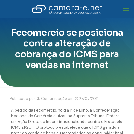
Fecomercio se posiciona
contra alteração de
cobrança do ICMS para
vendas na internet
Publicado por
Comunicação
em
27/07/2011
A pedido da Fecomercio, no dia 1° de julho, a Confederação
Nacional do Comércio ajuizou no Supremo Tribunal Federal
um Ação Direta de Inconstitucionalidade contra o Protocolo
ICMS 21/2011. O protocolo estabelece que o ICMS gerado a
partir da venda de bens ou mercadorias ao consumidor final