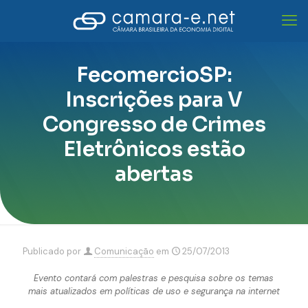
FecomercioSP:
Inscrições para V
Congresso de Crimes
Eletrônicos estão
abertas
Publicado por
Comunicação
em
25/07/2013
Evento contará com palestras e pesquisa sobre os temas
mais atualizados em políticas de uso e segurança na internet