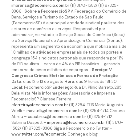
imprensa@fecomercio.com.br
(11) 3170-1582/ (11) 97325-
8366
Sobre a FecomercioSP
A Federação do Comércio de
Bens, Serviços e Turismo do Estado de São Paulo
(FecomercioSP) é a principal entidade sindical paulista dos
setores de comércio e serviços. Responsável por
administrar, no Estado, o Serviço Social do Comércio (Sesc)
e o Serviço Nacional de Aprendizagem Comercial (Senac),
representa um segmento da economia que mobiliza mais de
1,8 milhão de atividades empresariais de todos os portes e
congrega 154 sindicatos patronais que respondem por 11%
do PIB paulista – cerca de 4% do PIB brasileiro – gerando
em torno de cinco milhões de empregos.
Serviço:
V
Congresso Crimes Eletrônicos e Formas de Proteção
Data:
dias 12 e 13 de agosto
Hora:
das 9 horas às 18h30
Local:
FecomercioSP
Endereço:
Rua Dr. Plínio Barreto, 285,
Bela Vista
Mais informações:
Assessoria de Imprensa
FecomercioSP Clarisse Ferreira –
cferreira@fecomercio.com.br
(11) 3254-1713 Maria Augusta
Vitelli –
mavitelli@fecomercio.com.br
(11) 3254-1714 Cristina
Abreu –
csaabreu@fecomercio.com.br
(11) 3254-1712
Sabrina Daspett –
imprensa@fecomercio.com.br
(11) 3170-
1582/ (11) 97325-8366 Siga a Fecomercio no Twitter –
www.twitter.com/fecomercio
Conheça o blog: