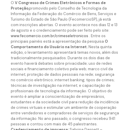
O
V Congresso de Crimes Eletrônicos e Formas de
Proteção
,promovido pelo Conselho de Tecnologia da
Informação da Federação do Comércio de Bens, Serviços e
Turismo do Estado de São Paulo (FecomercioSP), já está
com inscrições abertas. O evento acontece nos dias 12 e 13
de agosto e o credenciamento pode ser feito pelo site:
www.fecomercio.com.br/crimeseletronicos
. Entre os
principais painéis está a apresentação da pesquisa
O
Comportamento do Usuário na Internet.
Nesta quinta
edição, o levantamento apresentará temas novos, além dos
tradicionalmente pesquisados. Durante os dois dias de
evento haverá debates sobre privacidade; uso de redes
sociais e financiamento coletivo pela web; marco civil da
internet; proteção de dados pessoais na rede; segurança
no comércio eletrônico; internet banking; tipos de crimes;
técnicas de investigação na internet; e capacitação de
profissionais de tecnologia da informação. O objetivo do
evento é ampliar a conscientização de empresários,
estudantes e da sociedade civil para redução da incidência
de crimes virtuais e estimular um ambiente de cooperação
entre vendedores e compradores de serviços de segurança
da informação. No ano passado, o congresso recebeu 941
pessoas e contou com mais de 45 palestrantes.
Credenciamento de imprensa:
Sabrina Daspett –