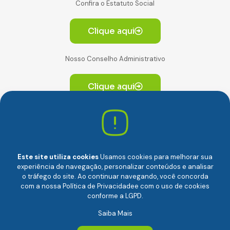
Confira o Estatuto Social
Clique aqui
Nosso Conselho Administrativo
Clique aqui
Av. Paulista, 2064. Conjunto 14, (Edifício Paulista) -
CEP 01310-928 Consolação – São Paulo/SP
Este site utiliza cookies
Usamos cookies para melhorar sua
experiência de navegação, personalizar conteúdos e analisar
o tráfego do site. Ao continuar navegando, você concorda
com a nossa
Política de Privacidade
e com o uso de cookies
conforme a LGPD.
Câmara Brasileira da Economia Digital (camara-e.net) |
Saiba Mais
CNPJ: 04.481.317/0001-48 | Todos os direitos reservados