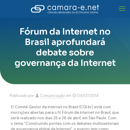
Fórum da Internet no
Brasil aprofundará
debate sobre
governança da Internet
Publicado por
Comunicação
em
04/07/2014
O Comitê Gestor da Internet no Brasil (CGI.br) está com
inscrições abertas para o IV Fórum da Internet no Brasil, que
será realizado nos dias 25 e 26 de abril, em São Paulo. Com
o tema “Construindo pontes com os debates multissetoriais
de governança global da Internet”, o evento tem como