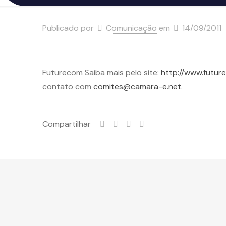
Publicado por
Comunicação
em
14/09/2011
Futurecom Saiba mais pelo site:
http://www.futur
contato com
comites@camara-e.net
.
Compartilhar