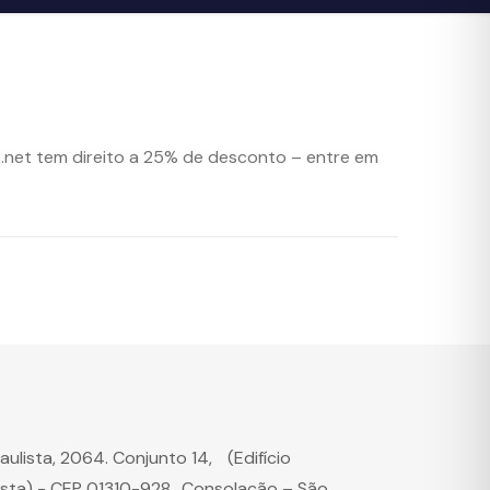
net tem direito a 25% de desconto – entre em
Paulista, 2064. Conjunto 14, (Edifício
ista) - CEP 01310-928 Consolação – São