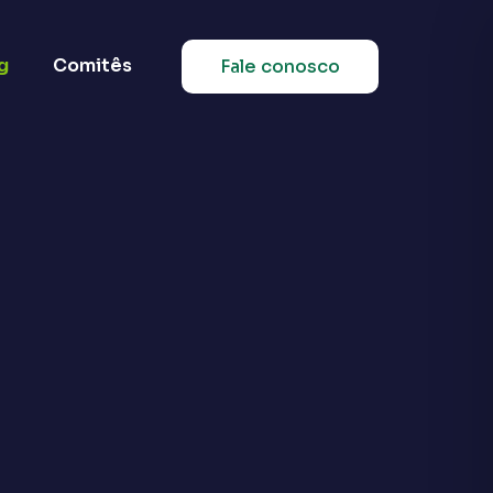
g
Comitês
Fale conosco