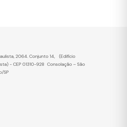
Paulista, 2064. Conjunto 14, (Edifício
ista) - CEP 01310-928 Consolação – São
o/SP