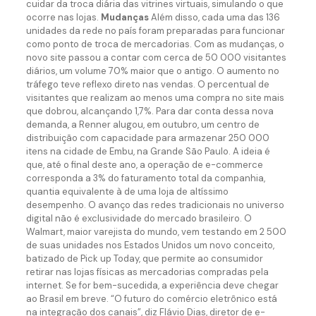
cuidar da troca diária das vitrines virtuais, simulando o que
ocorre nas lojas.
Mudanças
Além disso, cada uma das 136
unidades da rede no país foram preparadas para funcionar
como ponto de troca de mercadorias. Com as mudanças, o
novo site passou a contar com cerca de 50 000 visitantes
diários, um volume 70% maior que o antigo. O aumento no
tráfego teve reflexo direto nas vendas. O percentual de
visitantes que realizam ao menos uma compra no site mais
que dobrou, alcançando 1,7%. Para dar conta dessa nova
demanda, a Renner alugou, em outubro, um centro de
distribuição com capacidade para armazenar 250 000
itens na cidade de Embu, na Grande São Paulo. A ideia é
que, até o final deste ano, a operação de e-commerce
corresponda a 3% do faturamento total da companhia,
quantia equivalente à de uma loja de altíssimo
desempenho. O avanço das redes tradicionais no universo
digital não é exclusividade do mercado brasileiro. O
Walmart, maior varejista do mundo, vem testando em 2 500
de suas unidades nos Estados Unidos um novo conceito,
batizado de Pick up Today, que permite ao consumidor
retirar nas lojas físicas as mercadorias compradas pela
internet. Se for bem-sucedida, a experiência deve chegar
ao Brasil em breve. “O futuro do comércio eletrônico está
na integração dos canais”, diz Flávio Dias, diretor de e-