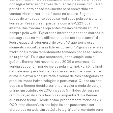
consegue fazer estimativas de quantas pessoas circularão
por ali e quanto desse movimento será convertido em
vendas. Na internet, o tiro é dado no escuro. Segundo
dados de uma recente pesquisa realizada pela consultoria
Forrester Research em parceria com a IBM, 22% dos
internautas trocam de loja antes mesmo de finalizar uma
compra pela web. “Explorar na internet o poder de marcas já
consagradas no meio offline nunca foi tão importante”, diz
Pedro Guasti, diretor-geral do e-bit. “O que torna esse
momento crucial para as líderes do setor.” Alguns varejistas
tradicionais foram recentemente tomados por esse “senso
de urgência”. Foi o que aconteceu, por exemplo, com a
gaúcha Renner. Até novembro de 2009 a empresa não
vendia sequer um par de meias pela internet. Foi só no final
daquele ano que a Renner fez sua estreia no e-commerce,
numa iniciativa ainda limitada à venda de três categorias de
produto: moda íntima, relógios e perfumaria. Quase um ano
depois, a Renner decidiu surfar para valer a onda do varejo
online. Em outubro de 2010, investiu 5 milhões de reais na
reformulação do site e lançou a campanha “Uma Renner
que nunca fecha”. Desde então, praticamente todos os 20
000 itens disponíveis nas lojas físicas passaram a ser
oferecidos na web. Um estúdio fotográfico foi montado para