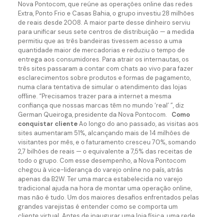
Nova Pontocom, que reúne as operações online das redes
Extra, Ponto Frio e Casas Bahia, o grupo investiu 28 milhões
de reais desde 2008. A maior parte desse dinheiro serviu
para unificar seus sete centros de distribuição — a medida
permitiu que as três bandeiras tivessem acesso a uma
quantidade maior de mercadorias e reduziu o tempo de
entrega aos consumidores. Para atrair os internautas, os
três sites passaram a contar com chats ao vivo para fazer
esclarecimentos sobre produtos e formas de pagamento,
numa clara tentativa de simular o atendimento das lojas
offline. “Precisamos trazer para a internet a mesma
confiança que nossas marcas têm no mundo ‘real’ ”, diz
German Queiroga, presidente da Nova Pontocom.
Como
conquistar cliente
Ao longo do ano passado, as visitas aos
sites aumentaram 51%, alcançando mais de 14 milhões de
visitantes por mês, e o faturamento cresceu 70%, somando
2,7 bilhões de reais — o equivalente a 7,5% das receitas de
todo o grupo. Com esse desempenho, a Nova Pontocom
chegou à vice-liderança do varejo online no país, atrás
apenas da B2W. Ter uma marca estabelecida no varejo
tradicional ajuda na hora de montar uma operação online,
mas não é tudo. Um dos maiores desafios enfrentados pelas
grandes varejistas é entender como se comporta um
cliente virtual. Antes de inaugurar uma loja física, uma rede