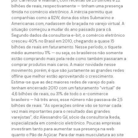
por Carrefour e Walmart, com receitas de 29 bilhões e 22
bilhões de reais, respectivamente — tinham uma presença
tímida no comércio eletrônico. A inércia permitiu que
companhias como a B2W, dona dos sites Submarino e
Americanas.com, nadassem de braçada no varejo virtual. A
situação começou a mudar do ano passado para cá.
Segundo dados da consultoria e-bit, o comércio eletrônico
cresceu 40% no Brasil em 2010, chegando a quase 15
bilhões de reais em faturamento. Nesse período, o tíquete
médio aumentou 11% — ou seja, os brasileiros não somente
estão comprando mais pela rede como também passaram a
comprar produtos mais caros. A maior novidade nesse
movimento, porém, é que são justamente as grandes redes
offline que melhor estão aproveitando o crescimento.
Estima-se que as dez maiores redes de varejo do país
tenham encerrado 2010 com um faturamento “virtual” de
4,6 bilhões de reais, ou 31% de todo o e-commerce
brasileiro — há três anos, esse número não passava de 2,5
bilhões de reais. “As operações online vão se tornar cada
vez mais importantes para o resultado das grandes
varejistas”, diz Alessandro Gil, sócio da consultoria Ikeda,
especializada em comércio eletrônico. Poucas empresas
investiram tanto para aumentar sua presença na web
quanto o Pão de Açúcar. Para dar mais musculatura ao site