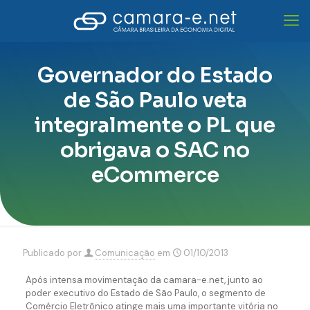
Governador do Estado
de São Paulo veta
integralmente o PL que
obrigava o SAC no
eCommerce
Publicado por
Comunicação
em
01/10/2013
Após intensa movimentação da camara-e.net, junto ao
poder executivo do Estado de São Paulo, o segmento de
Comércio Eletrônico atinge mais uma importante vitória no